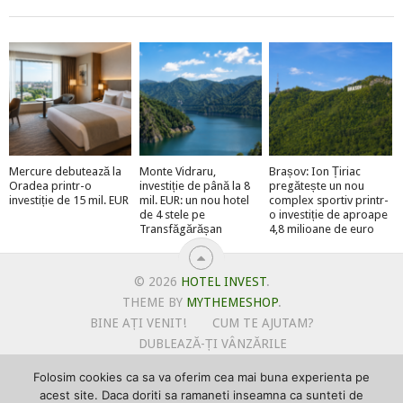
Mercure debutează la
Monte Vidraru,
Brașov: Ion Țiriac
Oradea printr-o
investiție de până la 8
pregătește un nou
investiție de 15 mil. EUR
mil. EUR: un nou hotel
complex sportiv printr-
de 4 stele pe
o investiție de aproape
Transfăgărășan
4,8 milioane de euro
© 2026
HOTEL INVEST
.
THEME BY
MYTHEMESHOP
.
BINE AȚI VENIT!
CUM TE AJUTAM?
DUBLEAZĂ-ȚI VÂNZĂRILE
OFERTE PENTRU ȘANTIERUL TĂU
Folosim cookies ca sa va oferim cea mai buna experienta pe
POLITICA DE UTILIZARE COOKIE-URI
acest site. Daca doriti sa ramaneti inseamna ca sunteti de