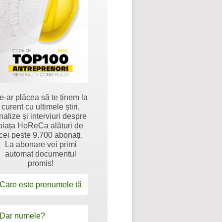
e-ar plăcea să te ținem la
curent cu ultimele știri,
nalize și interviuri despre
piața HoReCa alături de
cei peste 9.700 abonați.
La abonare vei primi
automat documentul
promis!