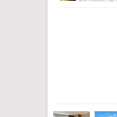
Niciun comentariu
|
sept. 