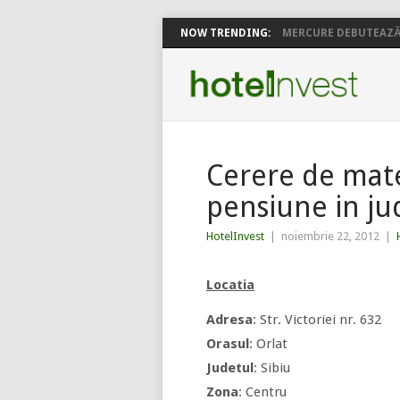
NOW TRENDING:
MERCURE DEBUTEAZĂ 
Cerere de mater
pensiune in jud
HotelInvest
|
noiembrie 22, 2012
|
Locatia
Adresa
: Str. Victoriei nr. 632
Orasul
: Orlat
Judetul
: Sibiu
Zona
: Centru