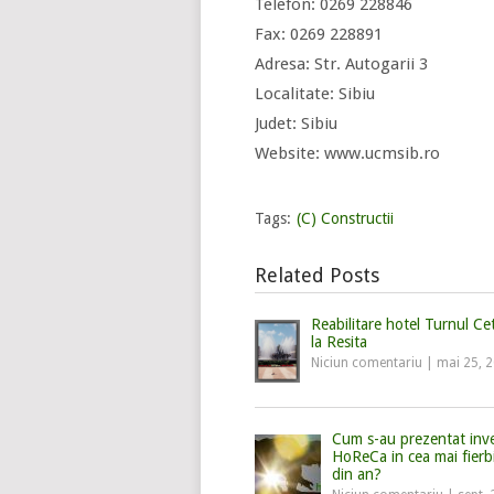
Telefon: 0269 228846
Fax: 0269 228891
Adresa: Str. Autogarii 3
Localitate: Sibiu
Judet: Sibiu
Website: www.ucmsib.ro
Tags:
(C) Constructii
Related Posts
Reabilitare hotel Turnul Cet
la Resita
Niciun comentariu
|
mai 25, 
Cum s-au prezentat inves
HoReCa in cea mai fierb
din an?