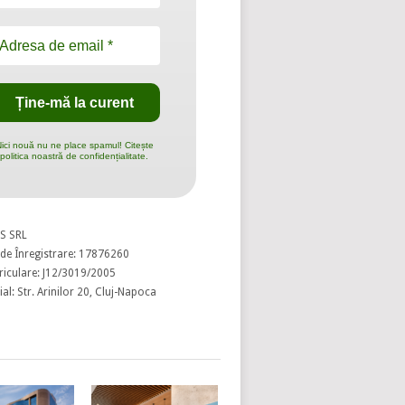
ici nouă nu ne place spamul! Citește
politica noastră de confidențialitate.
S SRL
de Înregistrare: 17876260
riculare: J12/3019/2005
al: Str. Arinilor 20, Cluj-Napoca