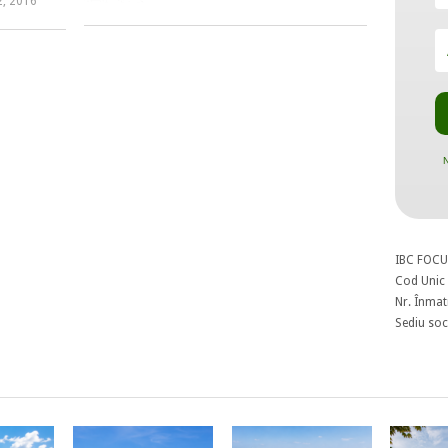
2, 2016
N
IBC FOCU
Cod Unic 
Nr. Înmat
Sediu soci