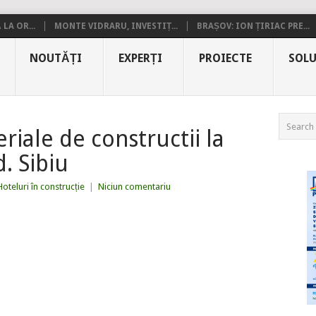
LA OR...
MONTE VIDRARU, INVESTIȚ...
BRAȘOV: ION ȚIRIAC PRE...
NOUTĂȚI
EXPERȚI
PROIECTE
SOLU
iale de constructii la
. Sibiu
Hoteluri în construcție
|
Niciun comentariu