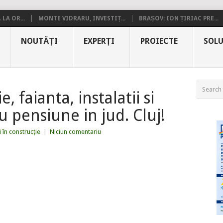
LA OR...
MONTE VIDRARU, INVESTIȚ...
BRAȘOV: ION ȚIRIAC PRE...
NOUTĂȚI
EXPERȚI
PROIECTE
SOLU
, faianta, instalatii si
 pensiune in jud. Cluj!
i în construcție
|
Niciun comentariu