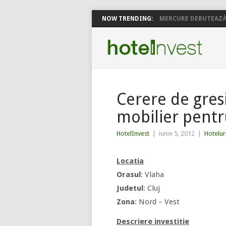
NOW TRENDING:
MERCURE DEBUTEAZĂ 
Cerere de gresie
mobilier pentru
HotelInvest
|
iunie 5, 2012
|
Hotelur
Locatia
Orasul
: Vlaha
Judetul
: Cluj
Zona
: Nord – Vest
Descriere investitie