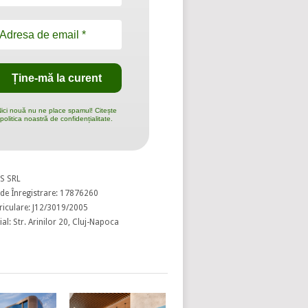
ici nouă nu ne place spamul! Citește
politica noastră de confidențialitate.
S SRL
de Înregistrare: 17876260
riculare: J12/3019/2005
al: Str. Arinilor 20, Cluj-Napoca