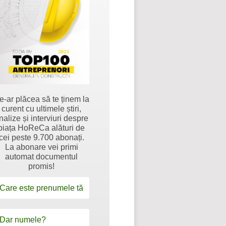
e-ar plăcea să te ținem la
curent cu ultimele știri,
nalize și interviuri despre
piața HoReCa alături de
cei peste 9.700 abonați.
La abonare vei primi
automat documentul
promis!