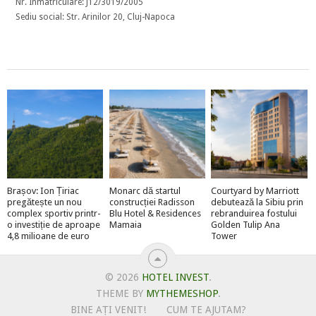
Nr. Înmatriculare: J12/3019/2005
Sediu social: Str. Arinilor 20, Cluj-Napoca
Brașov: Ion Țiriac
Monarc dă startul
Courtyard by Marriott
pregătește un nou
construcției Radisson
debutează la Sibiu prin
complex sportiv printr-
Blu Hotel & Residences
rebranduirea fostului
o investiție de aproape
Mamaia
Golden Tulip Ana
4,8 milioane de euro
Tower
© 2026
HOTEL INVEST
.
THEME BY
MYTHEMESHOP
.
BINE AȚI VENIT!
CUM TE AJUTAM?