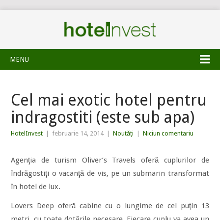
MENU
Cel mai exotic hotel pentru
indragostiti (este sub apa)
HotelInvest
|
februarie 14, 2014
|
Noutăți
|
Niciun comentariu
Agenţia de turism Oliver’s Travels oferă cuplurilor de
îndrăgostiţi o vacanţă de vis, pe un submarin transformat
în hotel de lux.
Lovers Deep oferă cabine cu o lungime de cel puţin 13
metri, cu toate dotările necesare. Fiecare cuplu va avea un