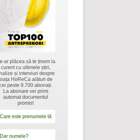
e-ar plăcea să te ținem la
curent cu ultimele știri,
nalize și interviuri despre
piața HoReCa alături de
cei peste 9.700 abonați.
La abonare vei primi
automat documentul
promis!