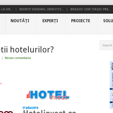
LA OR...
MONTE VIDRARU, INVESTIȚ...
BRAȘOV: ION ȚIRIAC PRE...
NOUTĂȚI
EXPERȚI
PROIECTE
SOLU
ii hotelurilor?
|
Niciun comentariu