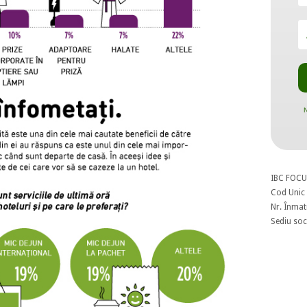
N
IBC FOCU
Cod Unic 
Nr. Înmat
Sediu soci