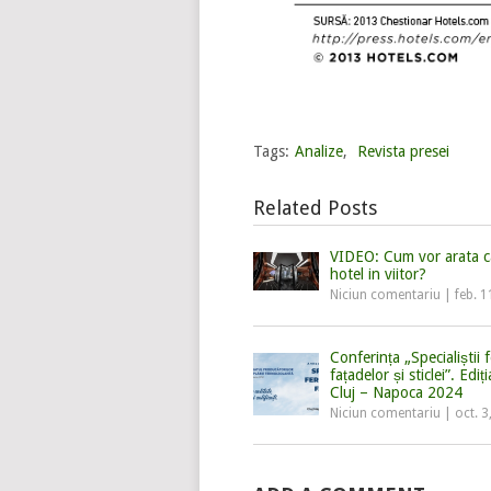
Tags:
Analize
,
Revista presei
Related Posts
VIDEO: Cum vor arata c
hotel in viitor?
Niciun comentariu
|
feb. 1
Conferința „Specialiștii f
fațadelor și sticlei”. Ediț
Cluj – Napoca 2024
Niciun comentariu
|
oct. 3