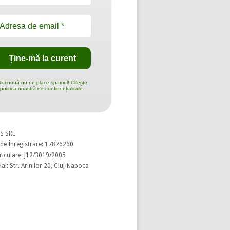
ici nouă nu ne place spamul! Citește
politica noastră de confidențialitate.
S SRL
de Înregistrare: 17876260
riculare: J12/3019/2005
al: Str. Arinilor 20, Cluj-Napoca