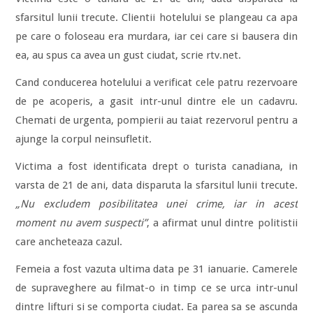
sfarsitul lunii trecute. Clientii hotelului se plangeau ca apa
pe care o foloseau era murdara, iar cei care si bausera din
ea, au spus ca avea un gust ciudat, scrie rtv.net.
Cand conducerea hotelului a verificat cele patru rezervoare
de pe acoperis, a gasit intr-unul dintre ele un cadavru.
Chemati de urgenta, pompierii au taiat rezervorul pentru a
ajunge la corpul neinsufletit.
Victima a fost identificata drept o turista canadiana, in
varsta de 21 de ani, data disparuta la sfarsitul lunii trecute.
„Nu excludem posibilitatea unei crime, iar in acest
moment nu avem suspecti”
, a afirmat unul dintre politistii
care ancheteaza cazul.
Femeia a fost vazuta ultima data pe 31 ianuarie. Camerele
de supraveghere au filmat-o in timp ce se urca intr-unul
dintre lifturi si se comporta ciudat. Ea parea sa se ascunda