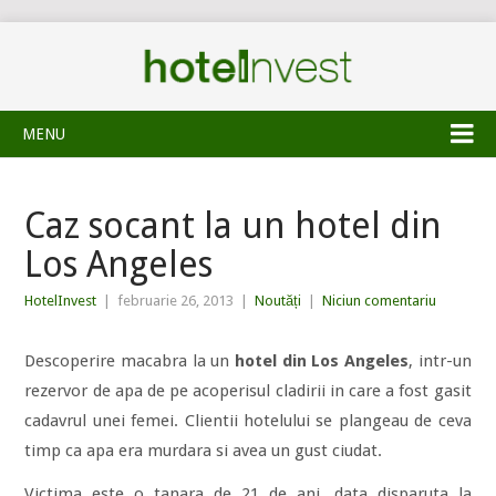
MENU
Caz socant la un hotel din
Los Angeles
HotelInvest
|
februarie 26, 2013
|
Noutăți
|
Niciun comentariu
Descoperire macabra la un
hotel din Los Angeles
, intr-un
rezervor de apa de pe acoperisul cladirii in care a fost gasit
cadavrul unei femei. Clientii hotelului se plangeau de ceva
timp ca apa era murdara si avea un gust ciudat.
Victima este o tanara de 21 de ani, data disparuta la