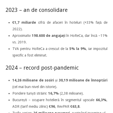
2023 – an de consolidare
€1,7 miliarde
cifră de afaceri în hoteluri (+33% față de
2022).
Aproximativ
198.600 de angajați
în HoReCa, dar încă –11%
vs. 2019.
TVA pentru HoReCa a crescut de la
5% la 9%
, iar impozitul
specific a fost eliminat.
2024 – record post-pandemic
14,26 milioane de sosiri
și
30,19 milioane de înnoptări
(cel mai bun nivel din istorie).
Pondere turiști străini:
16,7%
(2,38 milioane).
București – ocupare hotelieră în segmentul upscale
66,3%
,
ADR (tarif mediu zilnic)
€96
, RevPAR
€63,8
.