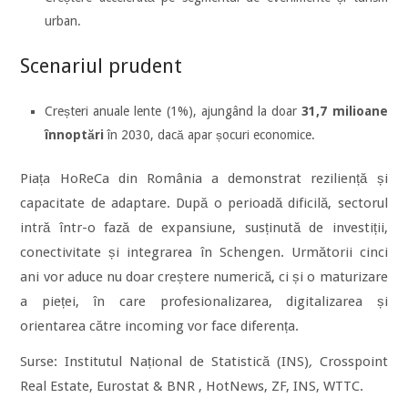
urban.
Scenariul prudent
Creșteri anuale lente (1%), ajungând la doar
31,7 milioane
înnoptări
în 2030, dacă apar șocuri economice.
Piața HoReCa din România a demonstrat reziliență și
capacitate de adaptare. După o perioadă dificilă, sectorul
intră într-o fază de expansiune, susținută de investiții,
conectivitate și integrarea în Schengen. Următorii cinci
ani vor aduce nu doar creștere numerică, ci și o maturizare
a pieței, în care profesionalizarea, digitalizarea și
orientarea către incoming vor face diferența.
Surse: Institutul Național de Statistică (INS)
,
Crosspoint
Real Estate, Eurostat & BNR , HotNews, ZF, INS, WTTC.