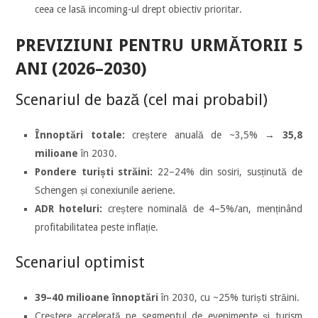
ceea ce lasă incoming-ul drept obiectiv prioritar.
PREVIZIUNI PENTRU URMĂTORII 5
ANI (2026–2030)
Scenariul de bază (cel mai probabil)
Înnoptări totale:
creștere anuală de ~3,5% →
35,8
milioane
în 2030.
Pondere turiști străini:
22–24% din sosiri, susținută de
Schengen și conexiunile aeriene.
ADR hoteluri:
creștere nominală de 4–5%/an, menținând
profitabilitatea peste inflație.
Scenariul optimist
39–40 milioane înnoptări
în 2030, cu ~25% turiști străini.
Creștere accelerată pe segmentul de evenimente și turism