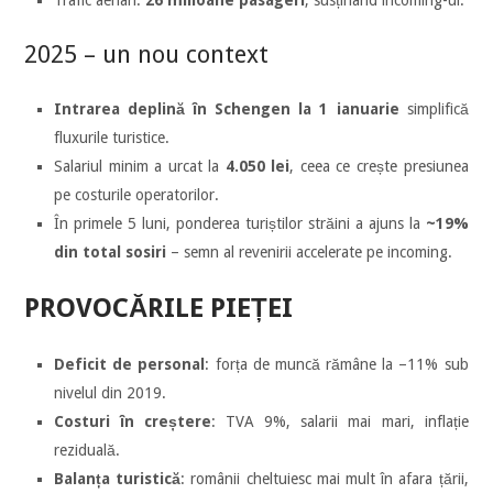
Trafic aerian:
26 milioane pasageri
, susținând incoming-ul.
2025 – un nou context
Intrarea deplină în Schengen la 1 ianuarie
simplifică
fluxurile turistice.
Salariul minim a urcat la
4.050 lei
, ceea ce crește presiunea
pe costurile operatorilor.
În primele 5 luni, ponderea turiștilor străini a ajuns la
~19%
din total sosiri
– semn al revenirii accelerate pe incoming.
PROVOCĂRILE PIEȚEI
Deficit de personal
: forța de muncă rămâne la –11% sub
nivelul din 2019.
Costuri în creștere
: TVA 9%, salarii mai mari, inflație
reziduală.
Balanța turistică
: românii cheltuiesc mai mult în afara țării,