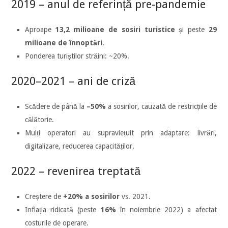
2019 – anul de referință pre-pandemie
Aproape
13,2 milioane de sosiri turistice
și peste
29
milioane de înnoptări
.
Ponderea turiștilor străini: ~20%.
2020–2021 – ani de criză
Scădere de până la
–50%
a sosirilor, cauzată de restricțiile de
călătorie.
Mulți operatori au supraviețuit prin adaptare: livrări,
digitalizare, reducerea capacităților.
2022 – revenirea treptată
Creștere de
+20% a sosirilor
vs. 2021.
Inflația ridicată (peste
16%
în noiembrie 2022) a afectat
costurile de operare.