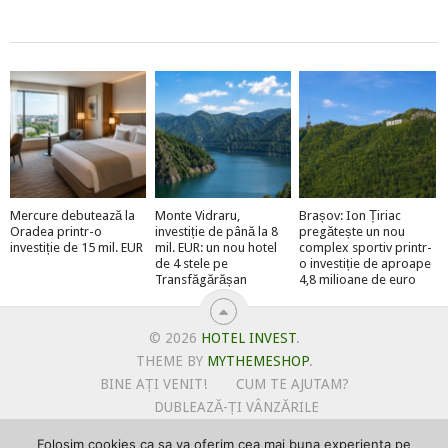
Mercure debutează la
Monte Vidraru,
Brașov: Ion Țiriac
Oradea printr-o
investiție de până la 8
pregătește un nou
investiție de 15 mil. EUR
mil. EUR: un nou hotel
complex sportiv printr-
de 4 stele pe
o investiție de aproape
Transfăgărășan
4,8 milioane de euro
© 2026
HOTEL INVEST
.
THEME BY
MYTHEMESHOP
.
BINE AȚI VENIT!
CUM TE AJUTAM?
DUBLEAZĂ-ȚI VÂNZĂRILE
OFERTE PENTRU ȘANTIERUL TĂU
Folosim cookies ca sa va oferim cea mai buna experienta pe