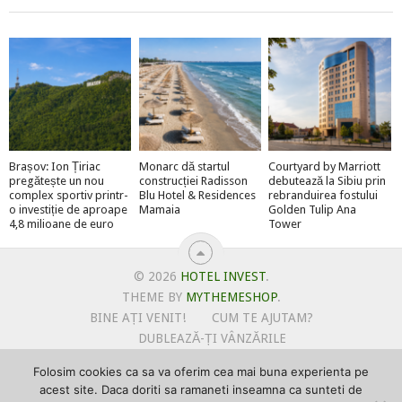
Brașov: Ion Țiriac
Monarc dă startul
Courtyard by Marriott
pregătește un nou
construcției Radisson
debutează la Sibiu prin
complex sportiv printr-
Blu Hotel & Residences
rebranduirea fostului
o investiție de aproape
Mamaia
Golden Tulip Ana
4,8 milioane de euro
Tower
© 2026
HOTEL INVEST
.
THEME BY
MYTHEMESHOP
.
BINE AȚI VENIT!
CUM TE AJUTAM?
DUBLEAZĂ-ȚI VÂNZĂRILE
OFERTE PENTRU ȘANTIERUL TĂU
Folosim cookies ca sa va oferim cea mai buna experienta pe
POLITICA DE UTILIZARE COOKIE-URI
acest site. Daca doriti sa ramaneti inseamna ca sunteti de
PRIMEȘTI GRATUIT MEGA-CADOURI LA ABONARE