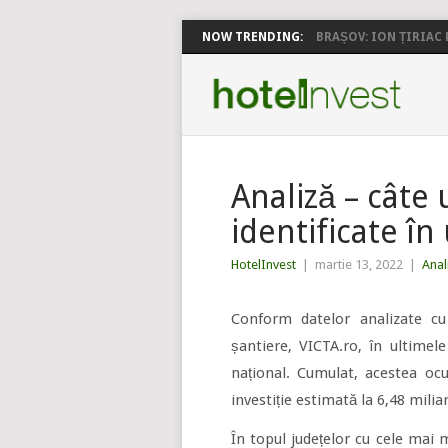
NOW TRENDING:
BRAȘOV: ION ȚIRIAC P
Analiză – câte 
identificate în
HotelInvest
|
martie 13, 2022
|
Anal
Conform datelor analizate cu 
șantiere, VICTA.ro, în ultimele
național. Cumulat, acestea o
investiție estimată la 6,48 miliar
În topul județelor cu cele mai m