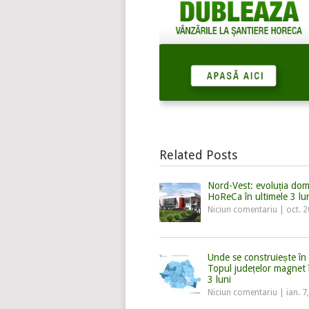
Related Posts
Nord-Vest: evoluția dom
HoReCa în ultimele 3 lu
Niciun comentariu
|
oct. 
Unde se construiește î
Topul județelor magnet î
3 luni
Niciun comentariu
|
ian. 7