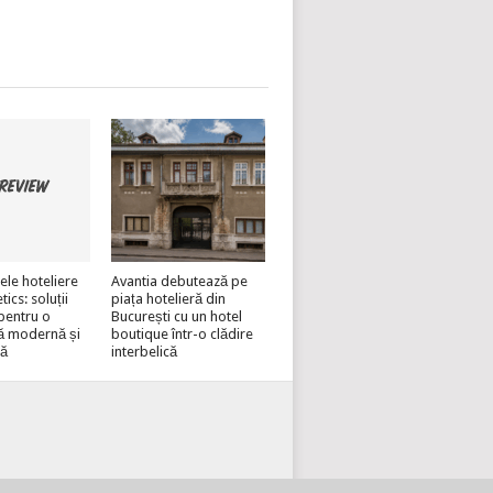
ele hoteliere
Avantia debutează pe
cs: soluții
piața hotelieră din
pentru o
București cu un hotel
ă modernă și
boutique într-o clădire
lă
interbelică