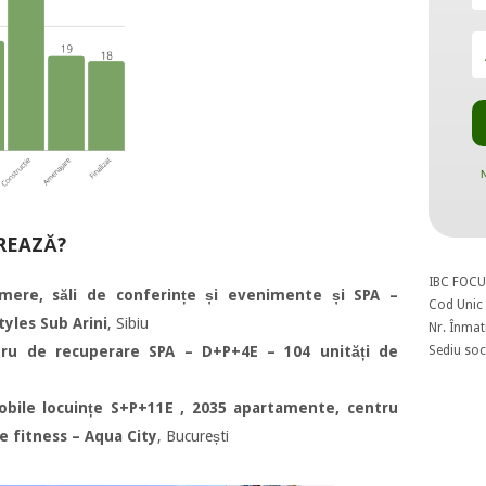
N
REAZĂ?
IBC FOCU
mere, săli de conferințe și evenimente și SPA –
Cod Unic 
tyles Sub Arini
, Sibiu
Nr. Înmat
Sediu soci
tru de recuperare SPA – D+P+4E – 104 unități de
obile locuințe S+P+11E , 2035 apartamente, centru
de fitness – Aqua City
, București