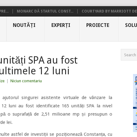
RE...
MONARC DĂ STARTUL CONST...
COURTYARD BY MARRIOTT DE.
NOUTĂȚI
EXPERȚI
PROIECTE
SOLU
unități SPA au fost
 ultimele 12 luni
ize
|
Niciun comentariu
ajutorul singurei asistente virtuale de vânzare la
 12 luni au fost identificate 165 unități SPA la nivel
cupă o suprafață de 2,51 milioane mp și presupun o
de lei.
ulte astfel de investiții se poziționează Constanța, cu