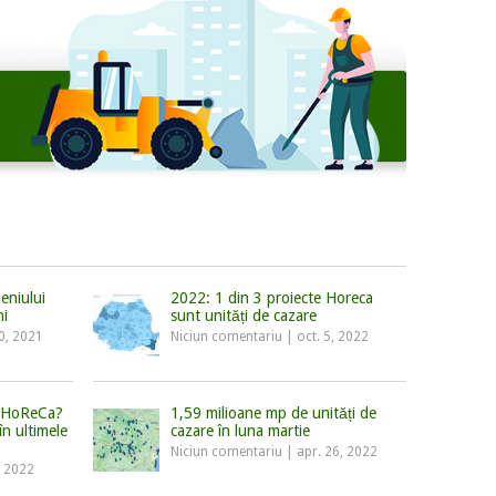
eniului
2022: 1 din 3 proiecte Horeca
ni
sunt unități de cazare
20, 2021
Niciun comentariu
|
oct. 5, 2022
n HoReCa?
1,59 milioane mp de unități de
n ultimele
cazare în luna martie
Niciun comentariu
|
apr. 26, 2022
, 2022