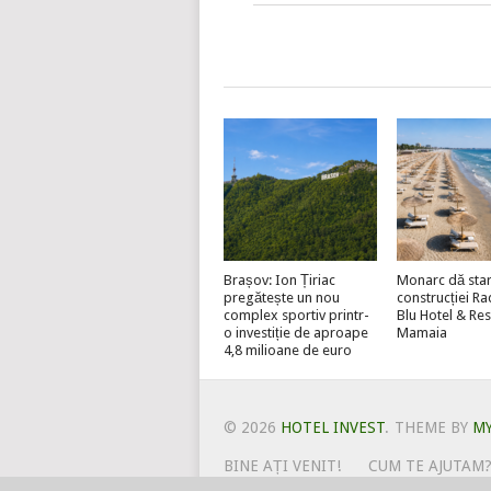
Brașov: Ion Țiriac
Monarc dă star
pregătește un nou
construcției R
complex sportiv printr-
Blu Hotel & Re
o investiție de aproape
Mamaia
4,8 milioane de euro
© 2026
HOTEL INVEST
.
THEME BY
M
BINE AȚI VENIT!
CUM TE AJUTAM