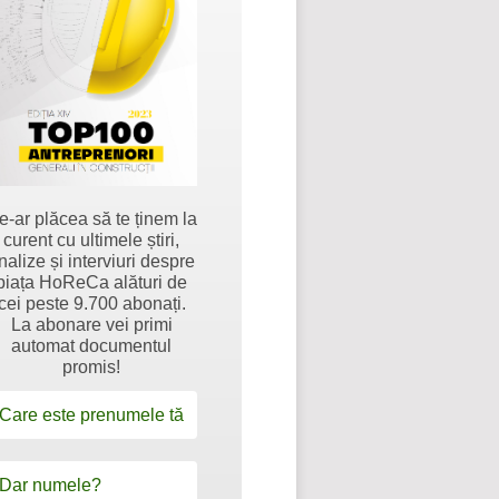
e-ar plăcea să te ținem la
curent cu ultimele știri,
nalize și interviuri despre
piața HoReCa alături de
cei peste 9.700 abonați.
La abonare vei primi
automat documentul
promis!