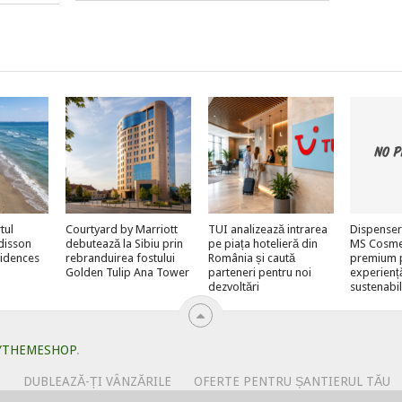
tul
Courtyard by Marriott
TUI analizează intrarea
Dispenser
adisson
debutează la Sibiu prin
pe piața hotelieră din
MS Cosmeti
sidences
rebranduirea fostului
România și caută
premium 
Golden Tulip Ana Tower
parteneri pentru noi
experienț
dezvoltări
sustenabi
YTHEMESHOP
.
?
DUBLEAZĂ-ȚI VÂNZĂRILE
OFERTE PENTRU ȘANTIERUL TĂU