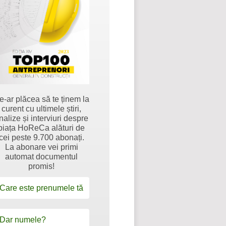
e-ar plăcea să te ținem la
curent cu ultimele știri,
nalize și interviuri despre
piața HoReCa alături de
cei peste 9.700 abonați.
La abonare vei primi
automat documentul
promis!