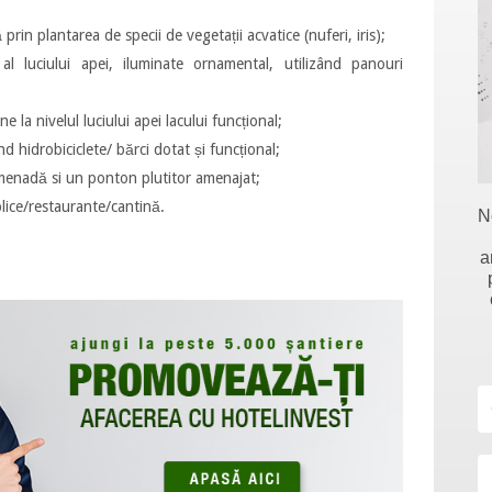
prin plantarea de specii de vegetații acvatice (nuferi, iris);
al luciului apei, iluminate ornamental, utilizând panouri
 la nivelul luciului apei lacului funcțional;
d hidrobiciclete/ bărci dotat și funcțional;
enadă si un ponton plutitor amenajat;
lice/restaurante/cantină.
N
a