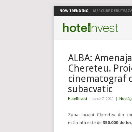
NOW TRENDING:
MERCURE DEBUTEAZĂ 
ALBA: Amenajar
Chereteu. Pro
cinematograf d
subacvatic
HotelInvest
|
iunie 7, 2021
|
Noutăți
Zona lacului Chereteu din mu
estimată este de
350.000 de lei