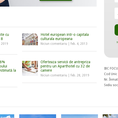
ite cu
Hotel european intr-o capitala
18
culturala europeana
N
, 2019
Niciun comentariu
|
feb. 4, 2013
66%
Oferteaza servicii de antrepriza
oului
pentru un Aparthotel cu 32 de
IBC FOCU
estimată la
camere
Cod Unic 
Niciun comentariu
|
feb. 28, 2019
Nr. Înmat
Sediu soci