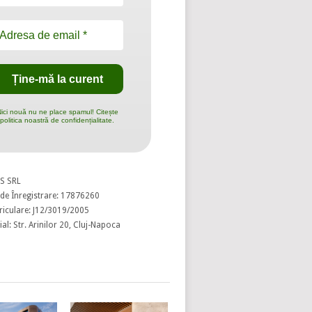
ici nouă nu ne place spamul! Citește
politica noastră de confidențialitate.
S SRL
de Înregistrare: 17876260
riculare: J12/3019/2005
al: Str. Arinilor 20, Cluj-Napoca