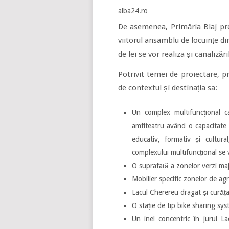
alba24.ro
De asemenea, Primăria Blaj pre
viitorul ansamblu de locuințe din
de lei se vor realiza și canalizăr
Potrivit temei de proiectare, p
de contextul și destinația sa:
Un complex multifuncțional c
amfiteatru având o capacitate 
educativ, formativ și cultura
complexului multifuncțional se v
O suprafață a zonelor verzi maj
Mobilier specific zonelor de ag
Lacul Cherereu dragat și curățat
O stație de tip bike sharing sys
Un inel concentric în jurul La