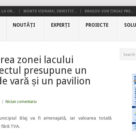
LA OR...
MONTE VIDRARU, INVESTIȚ...
BRAȘOV: ION ȚIRIAC PRE...
NOUTĂȚI
EXPERȚI
PROIECTE
SOLU
ea zonei lacului
iectul presupune un
e vară și un pavilion
|
Niciun comentariu
nicipiul Blaj va fi amenajată, iar valoarea totală
, fără TVA.