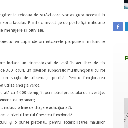
gătește rețeaua de străzi care vor asigura accesul la
 zona lacului. Printr-o investiție de peste 5,5 milioane
ile menajere și pluviale.
roiectul va cuprinde următoarele propuneri, în funcție
are include un cinematograf de vară în aer liber de tip
de 300 locuri, un pavilion subacvatic multifuncțional cu rol
l, un spațiu de alimentație publică. Pentru funcționarea
a utiliza energia verde;
orată cu 4.000 de mp, în perimetrul proiectului de investiție;
rement, de tip smart;
, inclusiv o linie de dragare achiziționată;
tem la nivelul Lacului Chereteu funcțională;
cului și o punte pietonală pentru accesibilizarea malurilor