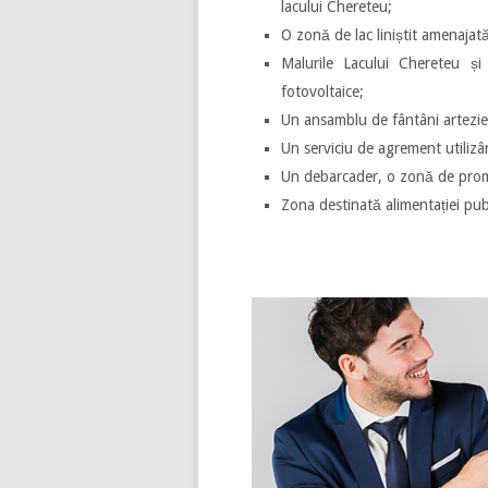
lacului Chereteu;
O zonă de lac liniștit amenajată 
Malurile Lacului Chereteu și 
fotovoltaice;
Un ansamblu de fântâni arteziene
Un serviciu de agrement utilizân
Un debarcader, o zonă de prom
Zona destinată alimentației pub