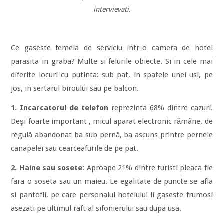
intervievati.
Ce gaseste femeia de serviciu intr-o camera de hotel
parasita in graba? Multe si felurile obiecte. Si in cele mai
diferite locuri cu putinta: sub pat, in spatele unei usi, pe
jos, in sertarul biroului sau pe balcon.
1. Incarcatorul de telefon
reprezinta 68% dintre cazuri.
Deşi foarte important , micul aparat electronic rămâne, de
regulă abandonat ba sub pernă, ba ascuns printre pernele
canapelei sau cearceafurile de pe pat.
2. Haine sau sosete
: Aproape 21% dintre turisti pleaca fie
fara o soseta sau un maieu. Le egalitate de puncte se afla
si pantofii, pe care personalul hotelului ii gaseste frumosi
asezati pe ultimul raft al sifonierului sau dupa usa.