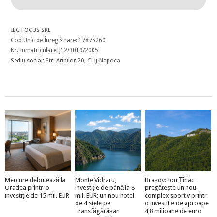
IBC FOCUS SRL
Cod Unic de Înregistrare: 17876260
Nr. Înmatriculare: J12/3019/2005
Sediu social: Str. Arinilor 20, Cluj-Napoca
Mercure debutează la
Monte Vidraru,
Brașov: Ion Țiriac
Oradea printr-o
investiție de până la 8
pregătește un nou
investiție de 15 mil. EUR
mil. EUR: un nou hotel
complex sportiv printr-
de 4 stele pe
o investiție de aproape
Transfăgărășan
4,8 milioane de euro