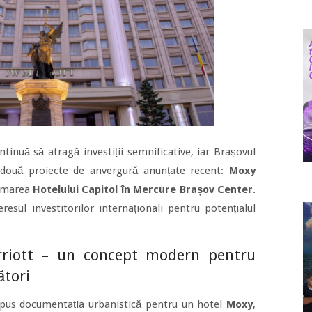
tinuă să atragă investiții semnificative, iar Brașovul
cu două proiecte de anvergură anunțate recent:
Moxy
ormarea
Hotelului Capitol în Mercure Brașov Center
.
resul investitorilor internaționali pentru potențialul
riott – un concept modern pentru
ători
depus documentația urbanistică pentru un hotel
Moxy
,