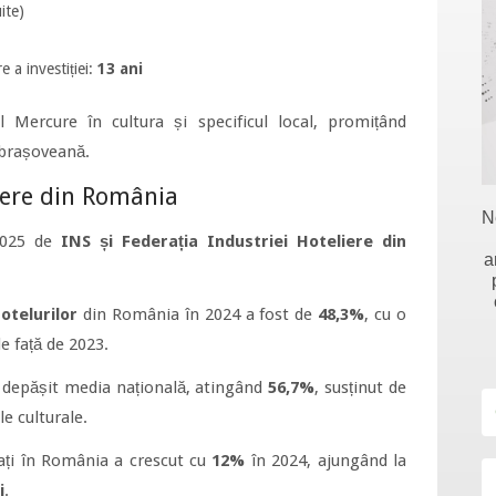
ite)
 a investiției:
13 ani
l Mercure în cultura și specificul local, promițând
 brașoveană.
iere din România
N
 2025 de
INS și Federația Industriei Hoteliere din
a
otelurilor
din România în 2024 a fost de
48,3%
, cu o
e față de 2023.
a depășit media națională, atingând
56,7%
, susținut de
e culturale.
ți în România a crescut cu
12%
în 2024, ajungând la
i
.