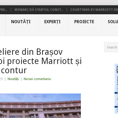
RE...
MONARC DĂ STARTUL CONST...
COURTYARD BY MARRIOTT DE.
NOUTĂȚI
EXPERȚI
PROIECTE
SOLU
teliere din Brașov
i proiecte Marriott și
 contur
25
|
Noutăți
|
Niciun comentariu