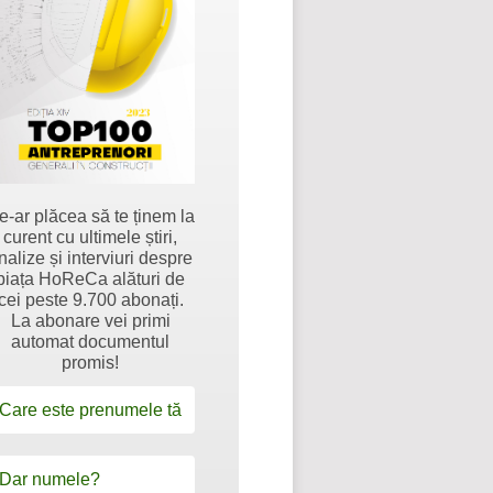
e-ar plăcea să te ținem la
curent cu ultimele știri,
nalize și interviuri despre
piața HoReCa alături de
cei peste 9.700 abonați.
La abonare vei primi
automat documentul
promis!