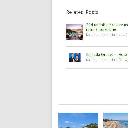
Related Posts
294 unitati de cazare m
in luna noiembrie
Niciun comentariu
|
dec. 3
Ramada Oradea – Hotelu
Niciun comentariu
|
feb. 4