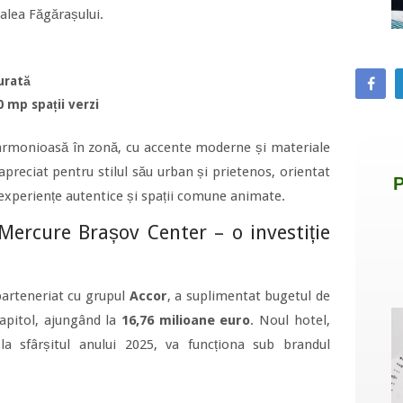
alea Făgărașului.
urată
0 mp spații verzi
armonioasă în zonă, cu accente moderne și materiale
reciat pentru stilul său urban și prietenos, orientat
ă experiențe autentice și spații comune animate.
Mercure Brașov Center – o investiție
 parteneriat cu grupul
Accor
, a suplimentat bugetul de
apitol, ajungând la
16,76 milioane euro
. Noul hotel,
la sfârșitul anului 2025, va funcționa sub brandul