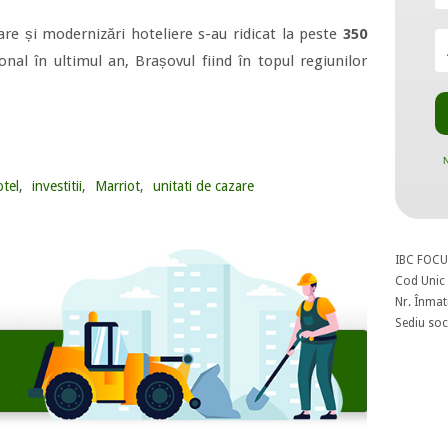
azare și modernizări hoteliere s-au ridicat la peste
350
onal în ultimul an, Brașovul fiind în topul regiunilor
N
otel
,
investitii
,
Marriot
,
unitati de cazare
IBC FOCU
Cod Unic 
Nr. Înmat
Sediu soci