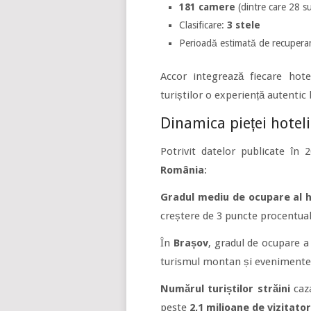
181 camere
(dintre care 28 su
Clasificare:
3 stele
Perioadă estimată de recuperare
Accor integrează fiecare hote
turiștilor o experiență autentic
Dinamica pieței hotel
Potrivit datelor publicate în
România
:
Gradul mediu de ocupare al h
creștere de 3 puncte procentual
În
Brașov
, gradul de ocupare 
turismul montan și evenimentel
Numărul turiștilor străini
caza
peste
2,1 milioane de vizitator