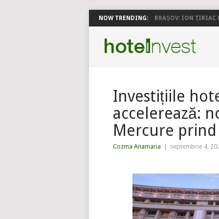
NOW TRENDING:
BRAȘOV: ION ȚIRIAC P
Investițiile ho
accelerează: no
Mercure prind
Cozma Anamaria
|
septembrie 4, 20