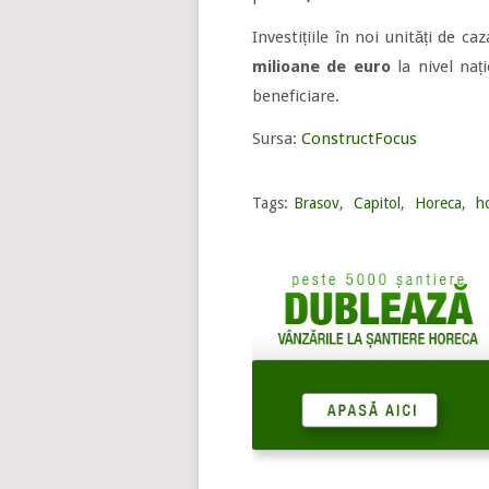
Investițiile în noi unități de c
milioane de euro
la nivel nați
beneficiare.
Sursa:
ConstructFocus
Tags:
Brasov
,
Capitol
,
Horeca
,
h