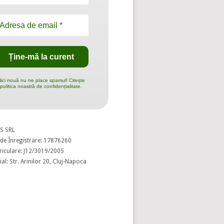
ici nouă nu ne place spamul! Citește
politica noastră de confidențialitate.
S SRL
de Înregistrare: 17876260
riculare: J12/3019/2005
al: Str. Arinilor 20, Cluj-Napoca