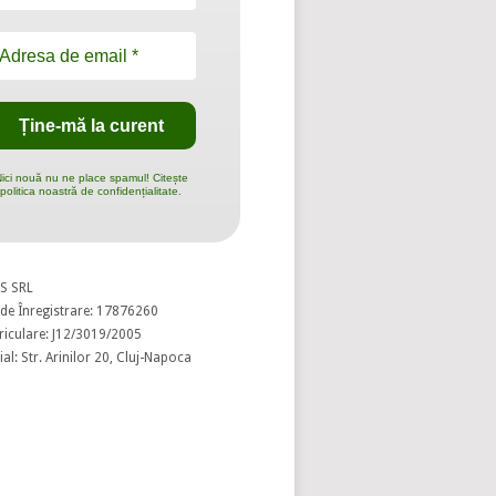
ici nouă nu ne place spamul! Citește
politica noastră de confidențialitate.
S SRL
de Înregistrare: 17876260
riculare: J12/3019/2005
al: Str. Arinilor 20, Cluj-Napoca