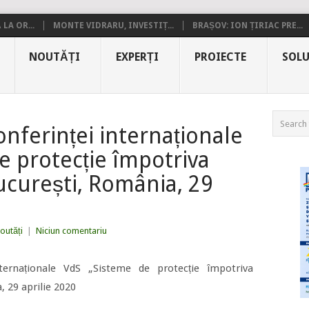
LA OR...
MONTE VIDRARU, INVESTIȚ...
BRAȘOV: ION ȚIRIAC PRE...
NOUTĂȚI
EXPERȚI
PROIECTE
SOLU
conferinței internaționale
e protecție împotriva
București, România, 29
outăți
|
Niciun comentariu
nternaționale VdS „Sisteme de protecție împotriva
, 29 aprilie 2020