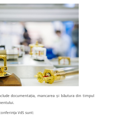
include documentația, mancarea și băutura din timpul
mentului.
conferința VdS sunt: