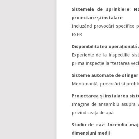
Sistemele de sprinklere: N
proiectare și instalare
Incluzând provocări specifice p
ESFR
Disponibilitatea operațională
Experiențe de la inspecțiile si
prima inspecție la “testarea vec
Sisteme automate de stingere 
Mentenanță, provocări și prob
Proiectarea și instalarea sis
Imagine de ansamblu asupra Vd
privind ceața de apă
Studiu de caz: Incendiu maj
dimensiuni medii