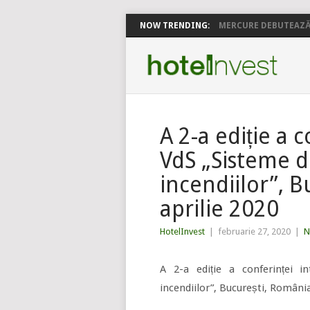
NOW TRENDING:
MERCURE DEBUTEAZĂ 
A 2-a ediție a 
VdS „Sisteme d
incendiilor”, 
aprilie 2020
HotelInvest
|
februarie 27, 2020
|
N
A 2-a ediție a conferinței i
incendiilor”, București, România