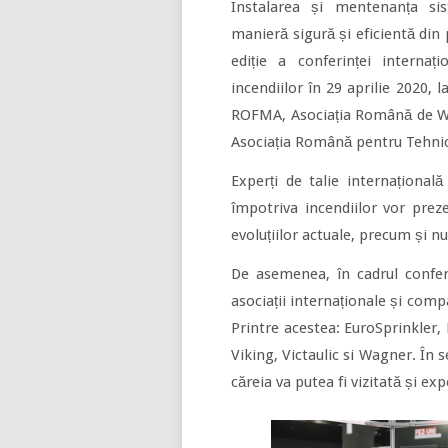
Instalarea și mentenanța sis
manieră sigură și eficientă din 
ediție a conferinței interna
incendiilor în 29 aprilie 2020, 
ROFMA, Asociația Română de Wor
Asociația Română pentru Tehnic
Experți de talie internațională
împotriva incendiilor vor pre
evoluțiilor actuale, precum și n
De asemenea, în cadrul conferi
asociații internaționale și comp
Printre acestea: EuroSprinkler
Viking, Victaulic si Wagner. În s
căreia va putea fi vizitată și exp