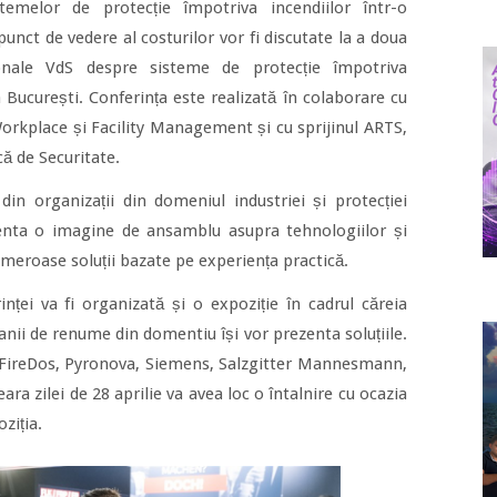
temelor de protecție împotriva incendiilor într-o
punct de vedere al costurilor vor fi discutate la a doua
ționale VdS despre sisteme de protecție împotriva
la București. Conferința este realizată în colaborare cu
kplace și Facility Management și cu sprijinul ARTS,
ă de Securitate.
 din organizații din domeniul industriei și protecției
zenta o imagine de ansamblu asupra tehnologiilor și
umeroase soluții bazate pe experiența practică.
nței va fi organizată și o expoziție în cadrul căreia
anii de renume din domentiu își vor prezenta soluțiile.
, FireDos, Pyronova, Siemens, Salzgitter Mannesmann,
eara zilei de 28 aprilie va avea loc o întalnire cu ocazia
oziția.