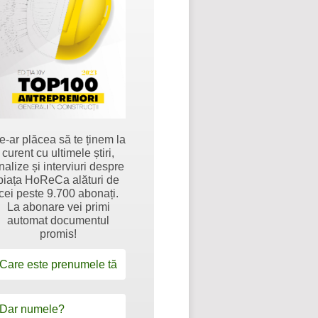
e-ar plăcea să te ținem la
curent cu ultimele știri,
nalize și interviuri despre
piața HoReCa alături de
cei peste 9.700 abonați.
La abonare vei primi
automat documentul
promis!