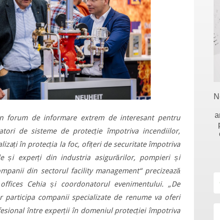
N
a
 un forum de informare extrem de interesant pentru
ratori de sisteme de protecție împotriva incendiilor,
izați în protecția la foc, ofițeri de securitate împotriva
le și experți din industria asigurărilor, pompieri și
ompanii din sectorul facility management“ precizează
ffices Cehia și coordonatorul evenimentului. „De
r participa companii specializate de renume va oferi
sional între experții în domeniul protecției împotriva