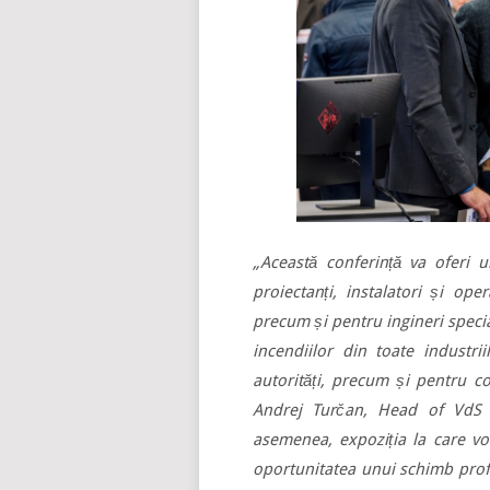
„Această conferință va oferi
proiectanți, instalatori și ope
precum și pentru ingineri special
incendiilor din toate industrii
autorități, precum și pentru c
Andrej Turčan, Head of VdS o
asemenea, expoziția la care vo
oportunitatea unui schimb profe