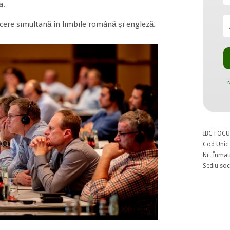
a.
ucere simultană în limbile română și engleză.
N
IBC FOCU
Cod Unic 
Nr. Înmat
Sediu soci