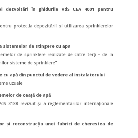
oi dezvoltări în ghidurile VdS CEA 4001 pentru
entru protecția depozitării și utilizarea sprinklerelor
 a sistemelor de stingere cu apa
stemelor de sprinklere realizate de către terți – de la
hilor sisteme de sprinklere”
cu apă din punctul de vedere al instalatorului
leme uzuale
temelor de ceață de apă
S 3188 revizuit și a reglementărilor internaționale
or și reconstrucția unei fabrici de cherestea de