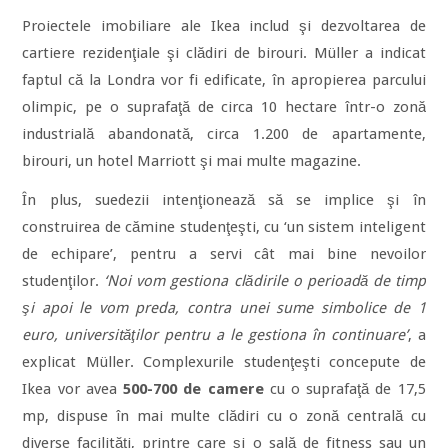
Proiectele imobiliare ale Ikea includ şi dezvoltarea de
cartiere rezidenţiale şi clădiri de birouri. Müller a indicat
faptul că la Londra vor fi edificate, în apropierea parcului
olimpic, pe o suprafaţă de circa 10 hectare într-o zonă
industrială abandonată, circa 1.200 de apartamente,
birouri, un hotel Marriott şi mai multe magazine.
În plus, suedezii intenţionează să se implice şi în
construirea de cămine studenţeşti, cu ‘un sistem inteligent
de echipare’, pentru a servi cât mai bine nevoilor
studenţilor.
‘Noi vom gestiona clădirile o perioadă de timp
şi apoi le vom preda, contra unei sume simbolice de 1
euro, universităţilor pentru a le gestiona în continuare’
, a
explicat Müller. Complexurile studenţeşti concepute de
Ikea vor avea
500-700 de camere
cu o suprafaţă de 17,5
mp, dispuse în mai multe clădiri cu o zonă centrală cu
diverse facilităţi, printre care şi o sală de fitness sau un