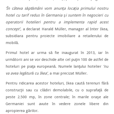
‘În câteva săptămâni vom anunţa locaţia primului nostru
hotel cu tarif redus în Germania şi suntem în negocieri cu
operatorii hotelieri pentru a implementa rapid acest
concept’
, a declarat Harald Müller, manager al Inter Ikea,
subsidiara pentru proiecte imobiliare a retailerului de
mobilă.
Primul hotel ar urma să fie inaugurat în 2013, iar în
următorii ani se vor deschide alte cel puţin 100 de astfel de
hoteluri pe piaţa europeană. Numele lanţului hotelier
‘nu
va avea legătură cu Ikea’
, a mai precizat Müller.
Pentru ridicarea acestor hoteluri, Ikea caută terenuri fără
construcţii sau cu clădiri demolabile, cu o suprafaţă de
peste 2.500 mp, în zone centrale; în marile oraşe ale
Germaniei sunt avute în vedere zonele libere din
apropierea gărilor.