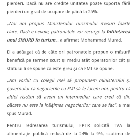
pierderi. Dacă nu are credite unitatea poate suporta fără
pierderi un grad de ocupare de până la 25%.
„Noi am propus Ministerului Turismului măsuri foarte
clare. Dacă e nevoie, patronatele vor recurge la
înfiinţarea
unui SMURD în turism
„
, a afirmat Mohammad Murad.
El a adăugat că de câte ori patronatele propun o măsură
benefică pe termen scurt şi mediu atât operatorilor cât şi
statului li se spune că este greu şi că FMI se opune.
„Am vorbit cu colegii mei să propunem ministerului şi
guvernului ca negocierile cu FMI să le facem noi, pentru că
altfel riscăm să avem un intermediar care cred că din
păcate nu este la înălţimea negocierilor care se fac”
, a mai
spus Murad.
Pentru redresarea turismului, FPTR solicită TVA la
alimentaţie publică redusă de la 24% la 9%, scutirea de