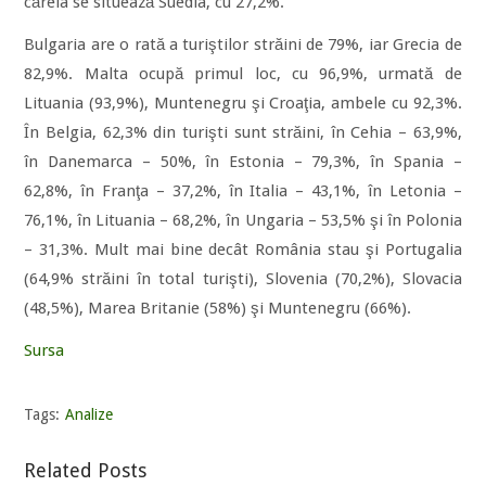
căreia se situează Suedia, cu 27,2%.
Bulgaria are o rată a turiştilor străini de 79%, iar Grecia de
82,9%. Malta ocupă primul loc, cu 96,9%, urmată de
Lituania (93,9%), Muntenegru şi Croaţia, ambele cu 92,3%.
În Belgia, 62,3% din turişti sunt străini, în Cehia – 63,9%,
în Danemarca – 50%, în Estonia – 79,3%, în Spania –
62,8%, în Franţa – 37,2%, în Italia – 43,1%, în Letonia –
76,1%, în Lituania – 68,2%, în Ungaria – 53,5% şi în Polonia
– 31,3%. Mult mai bine decât România stau şi Portugalia
(64,9% străini în total turişti), Slovenia (70,2%), Slovacia
(48,5%), Marea Britanie (58%) şi Muntenegru (66%).
Sursa
Tags:
Analize
Related Posts