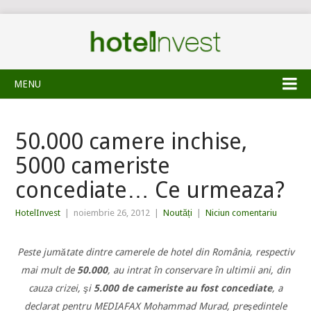
MENU
50.000 camere inchise,
5000 cameriste
concediate… Ce urmeaza?
HotelInvest
|
noiembrie 26, 2012
|
Noutăți
|
Niciun comentariu
Peste jumătate dintre camerele de hotel din România, respectiv
mai mult de
50.000
, au intrat în conservare în ultimii ani, din
cauza crizei, şi
5.000 de cameriste au fost concediate
, a
declarat pentru MEDIAFAX Mohammad Murad, preşedintele