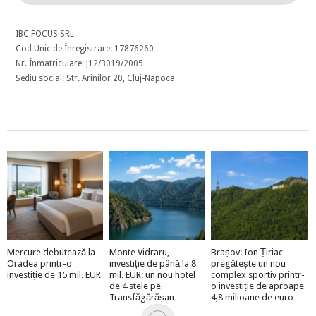
IBC FOCUS SRL
Cod Unic de Înregistrare: 17876260
Nr. Înmatriculare: J12/3019/2005
Sediu social: Str. Arinilor 20, Cluj-Napoca
Mercure debutează la
Monte Vidraru,
Brașov: Ion Țiriac
Oradea printr-o
investiție de până la 8
pregătește un nou
investiție de 15 mil. EUR
mil. EUR: un nou hotel
complex sportiv printr-
de 4 stele pe
o investiție de aproape
Transfăgărășan
4,8 milioane de euro