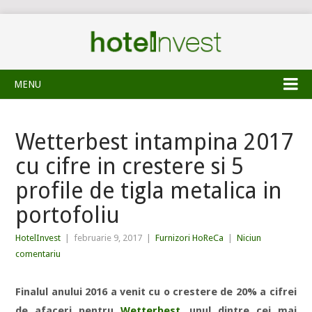
MENU
Wetterbest intampina 2017
cu cifre in crestere si 5
profile de tigla metalica in
portofoliu
HotelInvest
|
februarie 9, 2017
|
Furnizori HoReCa
|
Niciun
comentariu
Finalul anului 2016 a venit cu o crestere de 20% a cifrei
de afaceri pentru
Wetterbest
, unul dintre cei mai