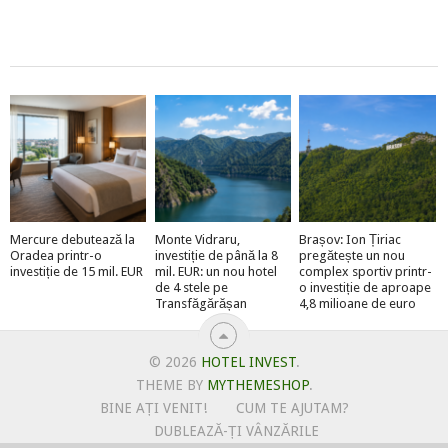
Mercure debutează la
Monte Vidraru,
Brașov: Ion Țiriac
Oradea printr-o
investiție de până la 8
pregătește un nou
investiție de 15 mil. EUR
mil. EUR: un nou hotel
complex sportiv printr-
de 4 stele pe
o investiție de aproape
Transfăgărășan
4,8 milioane de euro
© 2026
HOTEL INVEST
.
THEME BY
MYTHEMESHOP
.
BINE AȚI VENIT!
CUM TE AJUTAM?
DUBLEAZĂ-ȚI VÂNZĂRILE