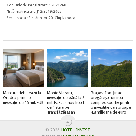
Cod Unic de Înregistrare: 17876260
Nr. Înmatriculare: J12/3019/2005
Sediu social: Str. Arinilor 20, Cluj-Napoca
Mercure debutează la
Monte Vidraru,
Brașov: Ion Țiriac
Oradea printr-o
investiție de până la 8
pregătește un nou
investiție de 15 mil. EUR
mil. EUR: un nou hotel
complex sportiv printr-
de 4 stele pe
o investiție de aproape
Transfăgărășan
4,8 milioane de euro
© 2026
HOTEL INVEST
.