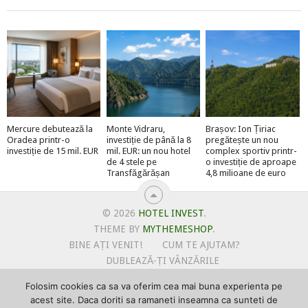
Mercure debutează la
Monte Vidraru,
Brașov: Ion Țiriac
Oradea printr-o
investiție de până la 8
pregătește un nou
investiție de 15 mil. EUR
mil. EUR: un nou hotel
complex sportiv printr-
de 4 stele pe
o investiție de aproape
Transfăgărășan
4,8 milioane de euro
© 2026
HOTEL INVEST
.
THEME BY
MYTHEMESHOP
.
BINE AȚI VENIT!
CUM TE AJUTAM?
DUBLEAZĂ-ȚI VÂNZĂRILE
OFERTE PENTRU ȘANTIERUL TĂU
Folosim cookies ca sa va oferim cea mai buna experienta pe
POLITICA DE UTILIZARE COOKIE-URI
acest site. Daca doriti sa ramaneti inseamna ca sunteti de