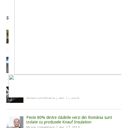
Related Posts
Defileaza printre cele mai fashion hoteluri din lume
Niciun comentariu
|
nov. 13, 2012
Dupa un an in care a stat inchis, Hotel Sport se
pregateste de un amplu proces de renovare
Niciun comentariu
|
mai 17, 2018
Cele mai așteptate deschideri de hoteluri
internaționale din 2024
Niciun comentariu
|
ian. 11, 2024
Peste 80% dintre clădirile verzi din România sunt
izolate cu produsele Knauf Insulation
Niciun comentariu
|
apr. 17, 2019