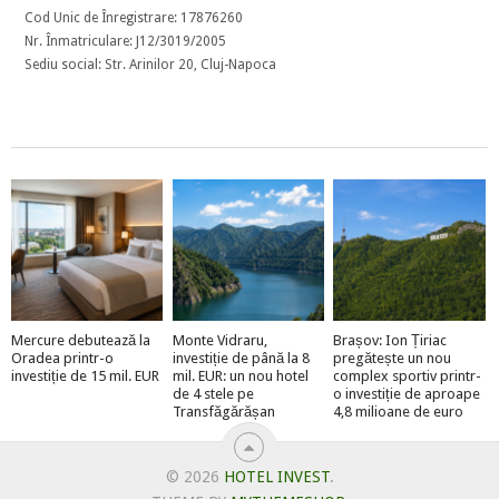
Cod Unic de Înregistrare: 17876260
Nr. Înmatriculare: J12/3019/2005
Sediu social: Str. Arinilor 20, Cluj-Napoca
Mercure debutează la
Monte Vidraru,
Brașov: Ion Țiriac
Oradea printr-o
investiție de până la 8
pregătește un nou
investiție de 15 mil. EUR
mil. EUR: un nou hotel
complex sportiv printr-
de 4 stele pe
o investiție de aproape
Transfăgărășan
4,8 milioane de euro
© 2026
HOTEL INVEST
.