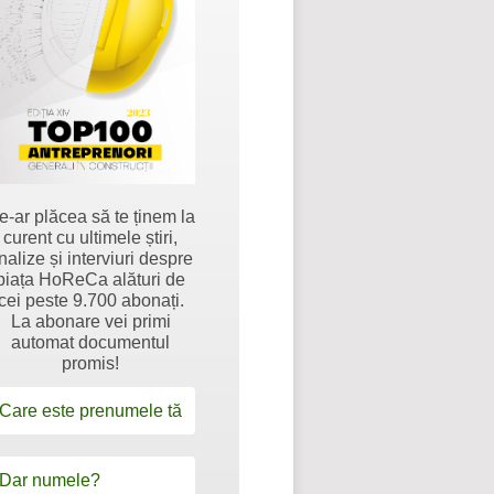
e-ar plăcea să te ținem la
curent cu ultimele știri,
nalize și interviuri despre
piața HoReCa alături de
cei peste 9.700 abonați.
La abonare vei primi
automat documentul
promis!