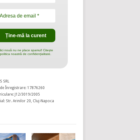
ici nouă nu ne place spamul! Citește
politica noastră de confidențialitate.
S SRL
de Înregistrare: 17876260
riculare: J12/3019/2005
al: Str. Arinilor 20, Cluj-Napoca