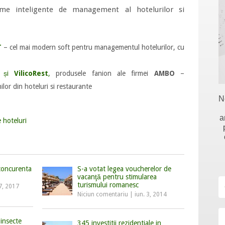
me inteligente de management al hotelurilor si
T
– cel mai modern soft pentru managementul hotelurilor, cu
și
VilicoRest
,
produsele fanion ale firmei
AMBO
–
lor din hoteluri si restaurante
N
a
 hoteluri
 concurenta
S-a votat legea voucherelor de
vacanţă pentru stimularea
turismului romanesc
7, 2017
Niciun comentariu
|
iun. 3, 2014
insecte
345 investitii rezidentiale in