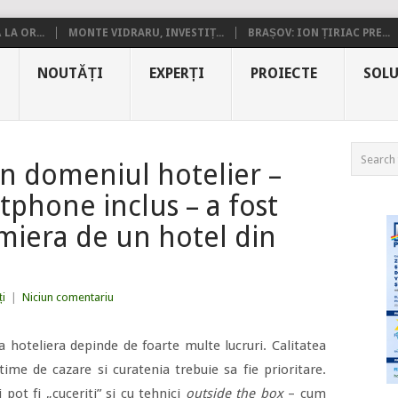
LA OR...
MONTE VIDRARU, INVESTIȚ...
BRAȘOV: ION ȚIRIAC PRE...
NOUTĂȚI
EXPERȚI
PROIECTE
SOLU
n domeniul hotelier –
tphone inclus – a fost
miera de un hotel din
i
|
Niciun comentariu
ria hoteliera depinde de foarte multe lucruri. Calitatea
optime de cazare si curatenia trebuie sa fie prioritare.
 pot fi „cuceriti” si cu tehnici
outside the box
– cum