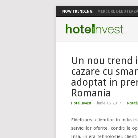
NOW TRENDING:
MERCURE DEBUTEAZĂ 
Un nou trend i
cazare cu smar
adoptat in pre
Romania
HotelInvest
|
iunie 16, 2017
|
Noutăț
Fidelizarea clientilor in indust
serviciilor oferite, conditiile 
Insa, in era tehnologiei, clientii