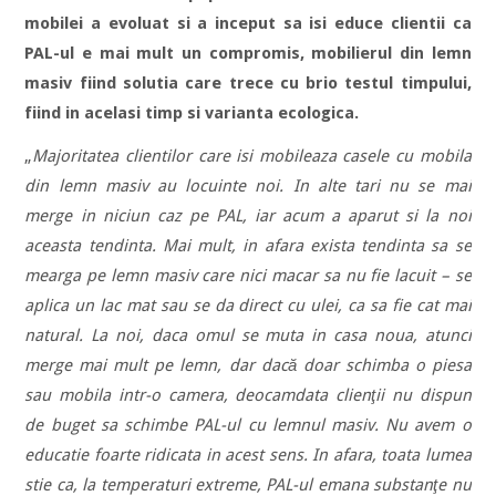
mobilei a evoluat si a inceput sa isi educe clientii ca
PAL-ul e mai mult un compromis, mobilierul din lemn
masiv fiind solutia care trece cu brio testul timpului,
fiind in acelasi timp si varianta ecologica.
„
Majoritatea clientilor care isi mobileaza casele cu mobila
din lemn masiv au locuinte noi. In alte tari nu se mai
merge in niciun caz pe PAL, iar acum a aparut si la noi
aceasta tendinta. Mai mult, in afara exista tendinta sa se
mearga pe lemn masiv care nici macar sa nu fie lacuit – se
aplica un lac mat sau se da direct cu ulei, ca sa fie cat mai
natural. La noi, daca omul se muta in casa noua, atunci
merge mai mult pe lemn, dar dacă doar schimba o piesa
sau mobila intr-o camera, deocamdata clienţii nu dispun
de buget sa schimbe PAL-ul cu lemnul masiv. Nu avem o
educatie foarte ridicata in acest sens. In afara, toata lumea
stie ca, la temperaturi extreme, PAL-ul emana substanţe nu