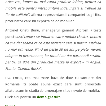
orice caz, lumea nu mai cauta produse ieftine, pentru ca
mobila este pentru intrebuintare indelungata si trebuie sa
fie de calitate”
, afirma reprezentantii companiei Logi Bic,
producator care nu exporta deloc mobilier.
Antonel Cristi Bunu, managerul general Alprom Pitesti
puncteaza:”
Lumea se intoarce catre mobila clasica, pentru
ca si-a dat seama ca ce este rezistent este si placut. Kitch-ul
nu mai primeaza. Fiind de peste 50 de ani pe piata, ne-am
adaptat in permanenta, iar tonul l-au dat partenerii straini,
pentru ca 90% din productie merge la export – in Anglia,
Franta, Olanda, Rusia”.
IBC Focus, cea mai mare baza de date cu santiere din
Romania iti poate spune exact care sunt proiectele
aflate acum in stadiu de amenajare si au nevoie de mobila.
Click aici pentru un
demo gratuit
.