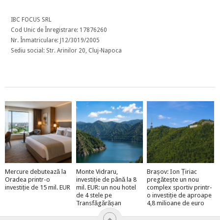
IBC FOCUS SRL
Cod Unic de Înregistrare: 17876260
Nr. Înmatriculare: J12/3019/2005
Sediu social: Str. Arinilor 20, Cluj-Napoca
Mercure debutează la
Monte Vidraru,
Brașov: Ion Țiriac
Oradea printr-o
investiție de până la 8
pregătește un nou
investiție de 15 mil. EUR
mil. EUR: un nou hotel
complex sportiv printr-
de 4 stele pe
o investiție de aproape
Transfăgărășan
4,8 milioane de euro