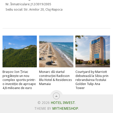
Nr. Înmatriculare: J12/3019/2005
Sediu social: Str. Arinilor 20, Cluj-Napoca
Brașov: Ion Țiriac
Monarc dă startul
Courtyard by Marriott
pregătește un nou
construcției Radisson
debutează la Sibiu prin
complex sportiv printr-
Blu Hotel & Residences
rebranduirea fostului
o investiție de aproape
Mamaia
Golden Tulip Ana
4,8 milioane de euro
Tower
© 2026
HOTEL INVEST
.
THEME BY
MYTHEMESHOP
.