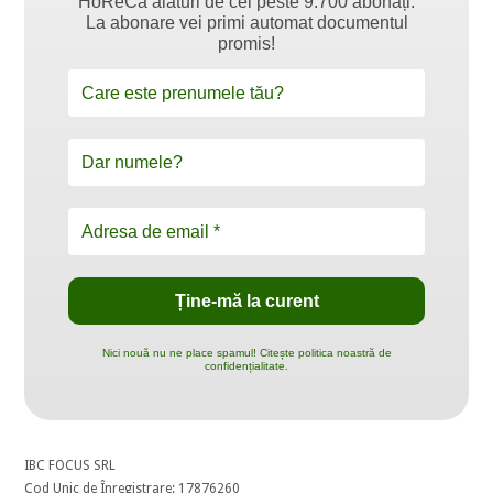
HoReCa alături de cei peste 9.700 abonați.
La abonare vei primi automat documentul
promis!
Nici nouă nu ne place spamul! Citește politica noastră de
confidențialitate.
IBC FOCUS SRL
Cod Unic de Înregistrare: 17876260