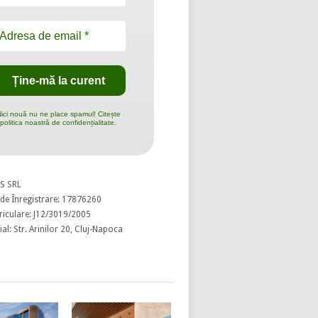
ici nouă nu ne place spamul! Citește
politica noastră de confidențialitate.
S SRL
de Înregistrare: 17876260
riculare: J12/3019/2005
al: Str. Arinilor 20, Cluj-Napoca