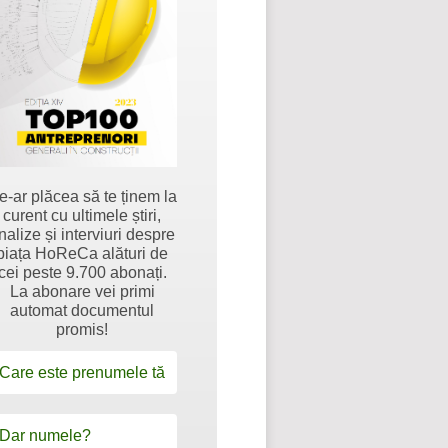
e-ar plăcea să te ținem la
curent cu ultimele știri,
nalize și interviuri despre
piața HoReCa alături de
cei peste 9.700 abonați.
La abonare vei primi
automat documentul
promis!