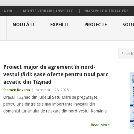
LA OR...
MONTE VIDRARU, INVESTIȚ...
BRAȘOV: ION ȚIRIAC PRE...
NOUTĂȚI
EXPERȚI
PROIECTE
SOLU
Proiect major de agrement în nord-
vestul țării: șase oferte pentru noul parc
acvatic din Tășnad
Stamen Roxana
|
octombrie 28, 2025
Orașul Tășnad din județul Satu Mare se pregătește
pentru una dintre cele mai importante investiții din
domeniul turismului de relaxare din nord-vestul României.
Read More