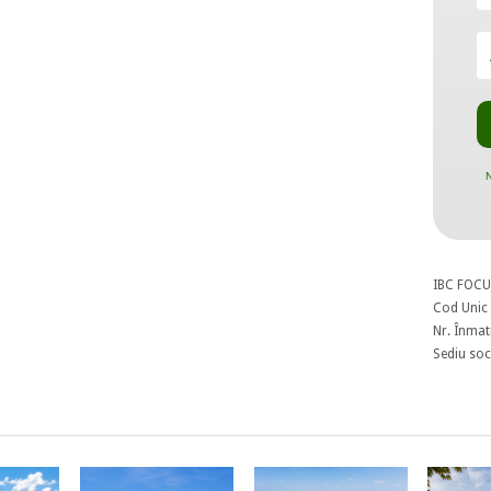
N
IBC FOCU
Cod Unic 
Nr. Înmat
Sediu soci