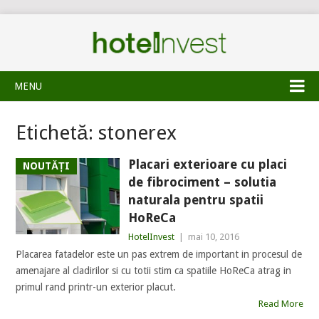
MENU
Etichetă:
stonerex
Placari exterioare cu placi
NOUTĂȚI
de fibrociment – solutia
naturala pentru spatii
HoReCa
HotelInvest
|
mai 10, 2016
Placarea fatadelor este un pas extrem de important in procesul de
amenajare al cladirilor si cu totii stim ca spatiile HoReCa atrag in
primul rand printr-un exterior placut.
Read More