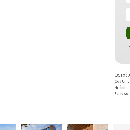
N
IBC FOCU
Cod Unic 
Nr. Înmat
Sediu soci