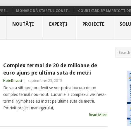
RE...
MONARC DĂ STARTUL CONST...
COURTYARD BY MARRIOTT DE.
NOUTĂȚI
EXPERȚI
PROIECTE
SOLU
Complex termal de 20 de milioane de
euro ajuns pe ultima suta de metri
HotelInvest
|
septembrie 25, 2015
De vara viitoare, oradenii se vor putea bucura de un
complex termal nou-nout. Lucrarile la complexul wellness-
termal Nymphaea au intrat pe ultima suta de metrii.
Potrivit project managerului,
Read More