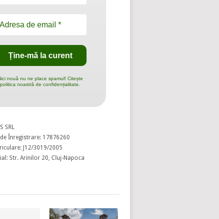
ici nouă nu ne place spamul! Citește
politica noastră de confidențialitate.
S SRL
de Înregistrare: 17876260
riculare: J12/3019/2005
al: Str. Arinilor 20, Cluj-Napoca