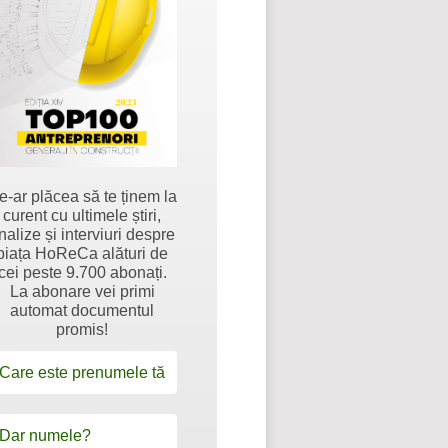
e-ar plăcea să te ținem la
curent cu ultimele știri,
nalize și interviuri despre
piața HoReCa alături de
cei peste 9.700 abonați.
La abonare vei primi
automat documentul
promis!