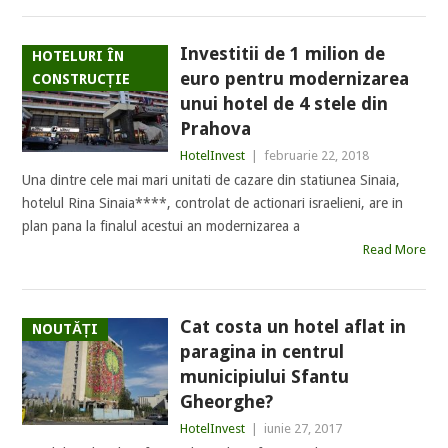
Investitii de 1 milion de
HOTELURI ÎN
euro pentru modernizarea
CONSTRUCȚIE
unui hotel de 4 stele din
Prahova
HotelInvest
|
februarie 22, 2018
Una dintre cele mai mari unitati de cazare din statiunea Sinaia,
hotelul Rina Sinaia****, controlat de actionari israelieni, are in
plan pana la finalul acestui an modernizarea a
Read More
Cat costa un hotel aflat in
NOUTĂȚI
paragina in centrul
municipiului Sfantu
Gheorghe?
HotelInvest
|
iunie 27, 2017