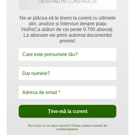
Ne-ar plăcea să te ținem la curent cu ultimele
știri, analize și interviuri despre piața
HoReCa alături de cei peste 9.700 abonați.
La abonare vei primi automat documentul
promis!
Nici nouă nu ne place spamul! Citește politica noastră de
confidențialitate.