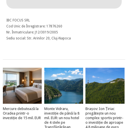
IBC FOCUS SRL
Cod Unic de Înregistrare: 17876260
Nr. Înmatriculare: J12/3019/2005
Sediu social: Str. Arinilor 20, Cluj-Napoca
Mercure debutează la
Monte Vidraru,
Brașov: Ion Țiriac
Oradea printr-o
investiție de până la 8
pregătește un nou
investiție de 15 mil. EUR
mil. EUR: un nou hotel
complex sportiv printr-
de 4 stele pe
o investiție de aproape
Transfăgărășan
4,8 milioane de euro