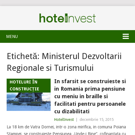
MENU
Etichetă:
Ministerul Dezvoltarii
Regionale si Turismului
In sfarsit se construieste si
HOTELURI ÎN
in Romania prima pensiune
CONSTRUCȚIE
cu meniu in braille si
facilitati pentru persoanele
cu dizabilitati
HotelInvest
|
decembrie 15, 2015
La 18 km de Vatra Dornei, intr-o zona mirifica, in comuna Poiana
Stampei, se construieste Pensiunea „Unde-i Bine”, cofinantata cu