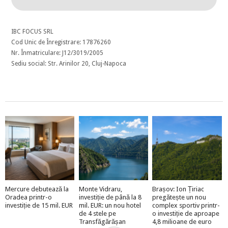
IBC FOCUS SRL
Cod Unic de Înregistrare: 17876260
Nr. Înmatriculare: J12/3019/2005
Sediu social: Str. Arinilor 20, Cluj-Napoca
Mercure debutează la
Monte Vidraru,
Brașov: Ion Țiriac
Oradea printr-o
investiție de până la 8
pregătește un nou
investiție de 15 mil. EUR
mil. EUR: un nou hotel
complex sportiv printr-
de 4 stele pe
o investiție de aproape
Transfăgărășan
4,8 milioane de euro