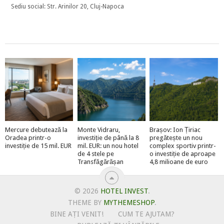
Sediu social: Str. Arinilor 20, Cluj-Napoca
Mercure debutează la
Monte Vidraru,
Brașov: Ion Țiriac
Oradea printr-o
investiție de până la 8
pregătește un nou
investiție de 15 mil. EUR
mil. EUR: un nou hotel
complex sportiv printr-
de 4 stele pe
o investiție de aproape
Transfăgărășan
4,8 milioane de euro
© 2026
HOTEL INVEST
.
THEME BY
MYTHEMESHOP
.
BINE AȚI VENIT!
CUM TE AJUTAM?