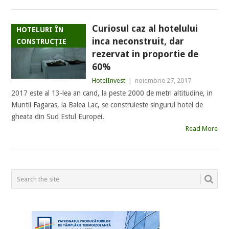
Curiosul caz al hotelului
HOTELURI ÎN
inca neconstruit, dar
CONSTRUCȚIE
rezervat in proportie de
60%
HotelInvest
|
noiembrie 27, 2017
2017 este al 13-lea an cand, la peste 2000 de metri altitudine, in
Muntii Fagaras, la Balea Lac, se construieste singurul hotel de
gheata din Sud Estul Europei.
Read More
POSTS
NAVIGATION