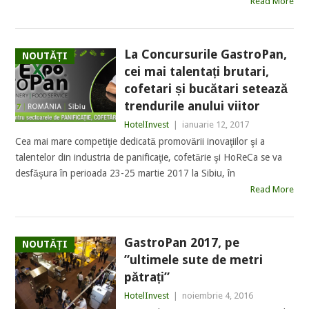
Read More
La Concursurile GastroPan,
NOUTĂȚI
cei mai talentați brutari,
cofetari și bucătari setează
trendurile anului viitor
HotelInvest
|
ianuarie 12, 2017
Cea mai mare competiţie dedicată promovării inovaţiilor şi a
talentelor din industria de panificaţie, cofetărie şi HoReCa se va
desfăşura în perioada 23-25 martie 2017 la Sibiu, în
Read More
GastroPan 2017, pe
NOUTĂȚI
”ultimele sute de metri
pătrați”
HotelInvest
|
noiembrie 4, 2016