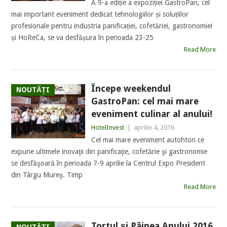
A 9-a ediție a expoziției GastroPan, cel
mai important eveniment dedicat tehnologiilor și soluțiilor
profesionale pentru industria panificației, cofetăriei, gastronomiei
și HoReCa, se va desfășura în perioada 23-25
Read More
Începe weekendul
NOUTĂȚI
GastroPan: cel mai mare
eveniment culinar al anului!
HotelInvest
|
aprilie 4, 2016
Cel mai mare eveniment autohton ce
expune ultimele inovaţii din panificaţie, cofetărie şi gastronomie
se desfăşoară în perioada 7-9 aprilie la Centrul Expo President
din Târgu Mureş. Timp
Read More
Tortul şi Pâinea Anului 2016