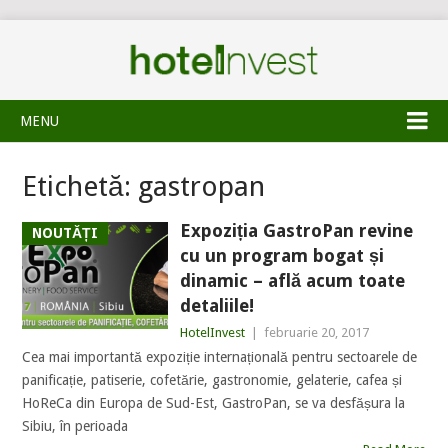
MENU
Etichetă:
gastropan
Expoziția GastroPan revine
NOUTĂȚI
cu un program bogat și
dinamic – află acum toate
detaliile!
HotelInvest
|
februarie 20, 2017
Cea mai importantă expoziție internațională pentru sectoarele de
panificație, patiserie, cofetărie, gastronomie, gelaterie, cafea și
HoReCa din Europa de Sud-Est, GastroPan, se va desfășura la
Sibiu, în perioada