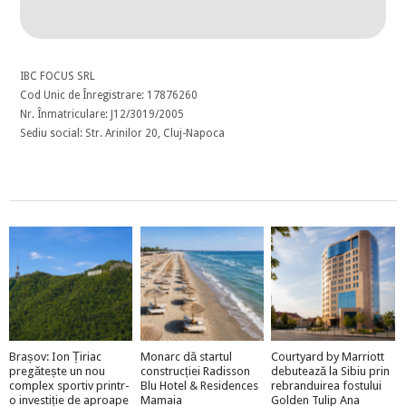
IBC FOCUS SRL
Cod Unic de Înregistrare: 17876260
Nr. Înmatriculare: J12/3019/2005
Sediu social: Str. Arinilor 20, Cluj-Napoca
Brașov: Ion Țiriac
Monarc dă startul
Courtyard by Marriott
pregătește un nou
construcției Radisson
debutează la Sibiu prin
complex sportiv printr-
Blu Hotel & Residences
rebranduirea fostului
o investiție de aproape
Mamaia
Golden Tulip Ana