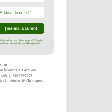
ici nouă nu ne place spamul! Citește
politica noastră de confidențialitate.
S SRL
de Înregistrare: 17876260
riculare: J12/3019/2005
al: Str. Arinilor 20, Cluj-Napoca