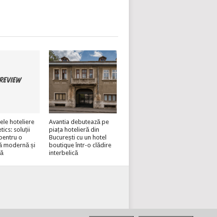
ele hoteliere
Avantia debutează pe
cs: soluții
piața hotelieră din
pentru o
București cu un hotel
ă modernă și
boutique într-o clădire
lă
interbelică
EAZĂ-TE PE HOTELINVEST