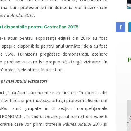
i mai buni profesioniști din domeniu. Vor fi decernate
ortul Anului 2017
.
ri disponibile pentru GastroPan 2017!
e-a adus pentru expozanții ediției din 2016 au fost
 spațiile disponibile pentru anul următor deja au fost
e 85%. Furnizorii pregătesc demonstrații, ateliere
de produse cu care își propun să atragă vizitatori în
că obiectivele atinse în acest an.
și mai mulți vizitatori
ari și bucătari autohtoni se vor întrece în cadrul celei
identifică și promovează arta și profesionalismul din
oPan sunt grupate în 3 secțiuni competiționale
ONOMIE), în cadrul cărora juriul format din experți
crările care vor primi trofeele
Pâinea Anului 2017
și