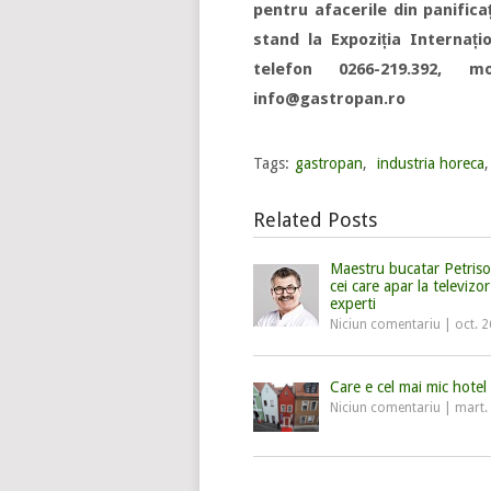
pentru afacerile din panifica
stand la Expoziția Internați
telefon 0266-219.392, m
info@gastropan.ro
Tags:
gastropan
,
industria horeca
Related Posts
Maestru bucatar Petrisor
cei care apar la televizo
experti
Niciun comentariu
|
oct. 
Care e cel mai mic hotel
Niciun comentariu
|
mart.