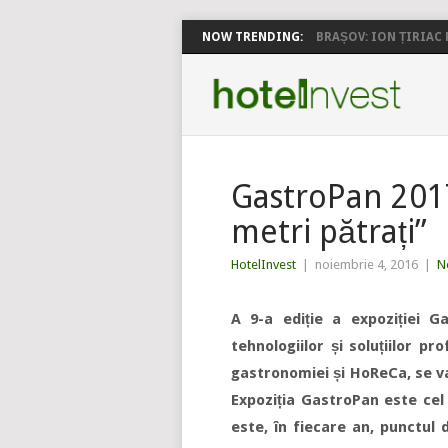
NOW TRENDING:
BRAȘOV: ION ȚIRIAC P
GastroPan 2017
metri pătrați”
HotelInvest
|
noiembrie 4, 2016
|
N
A 9-a ediție a expoziției 
tehnologiilor și soluțiilor pr
gastronomiei și HoReCa, se va
Expoziția GastroPan este cel
este, în fiecare an, punctul d