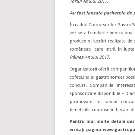
Tortul Anului 2017
.
Au fost lansate pachetele de 
În cadrul Concursurilor GastroPa
vor seta trendurile pentru anul 
produse și lucrări realizate de s
românești, care intră în lupt
Pâinea Anului 2017
.
Organizatorii oferă companiilor 
cofetăriei și gastronomiei posib
concurs. Companiile interesa
sponsorizare disponibile – Diam
promovare în rândul concurenț
beneficiile cuprinse în fiecare 
Pentru mai multe detalii des
vizitați pagina www.gastropan