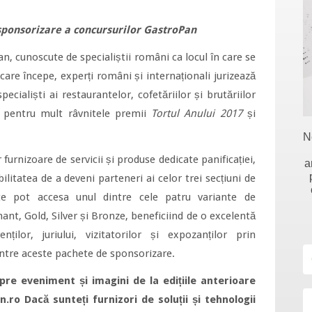
sponsorizare a concursurilor GastroPan
n, cunoscute de specialiștii români ca locul în care se
care începe, experți români și internaționali jurizează
pecialiști ai restaurantelor, cofetăriilor și brutăriilor
a pentru mult râvnitele premii
Tortul Anului 2017
și
N
furnizoare de servicii și produse dedicate panificației,
a
ilitatea de a deveni parteneri ai celor trei secțiuni de
te pot accesa unul dintre cele patru variante de
ant, Gold, Silver și Bronze, beneficiind de o excelentă
ilor, juriului, vizitatorilor și expozanților prin
dintre aceste pachete de sponsorizare.
pre eveniment și imagini de la edițiile anterioare
.ro Dacă sunteți furnizori de soluții și tehnologii