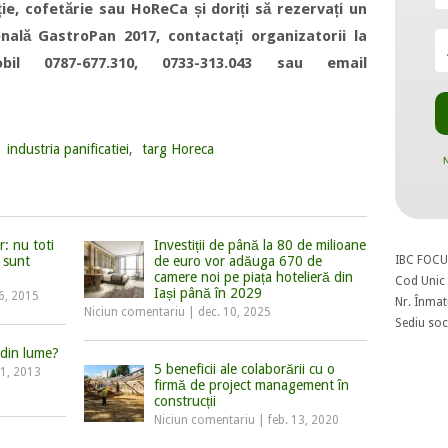
ție, cofetărie sau HoReCa și doriți să rezervați un
onală GastroPan 2017, contactați organizatorii la
obil 0787-677.310, 0733-313.043 sau email
,
industria panificatiei
,
targ Horeca
N
: nu toti
Investiții de până la 80 de milioane
IBC FOCU
r sunt
de euro vor adăuga 670 de
camere noi pe piața hotelieră din
Cod Unic 
Iași până în 2029
26, 2015
Nr. Înmat
Niciun comentariu
|
dec. 10, 2025
Sediu soci
 din lume?
5 beneficii ale colaborării cu o
 1, 2013
firmă de project management în
construcții
Niciun comentariu
|
feb. 13, 2020