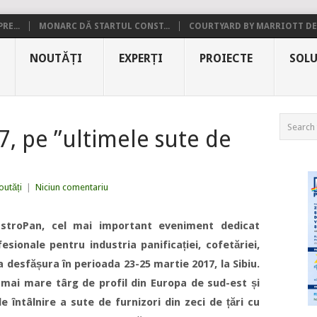
RE...
MONARC DĂ STARTUL CONST...
COURTYARD BY MARRIOTT DE.
NOUTĂȚI
EXPERȚI
PROIECTE
SOLU
, pe ”ultimele sute de
outăți
|
Niciun comentariu
GastroPan, cel mai important eveniment dedicat
ofesionale pentru industria panificației, cofetăriei,
 desfășura în perioada 23-25 martie 2017, la Sibiu.
 mai mare târg de profil din Europa de sud-est și
e întâlnire a sute de furnizori din zeci de țări cu