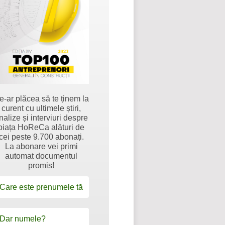
e-ar plăcea să te ținem la
curent cu ultimele știri,
nalize și interviuri despre
piața HoReCa alături de
cei peste 9.700 abonați.
La abonare vei primi
automat documentul
promis!