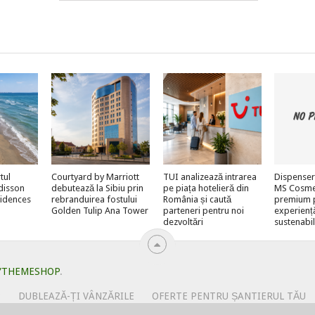
tul
Courtyard by Marriott
TUI analizează intrarea
Dispenser
adisson
debutează la Sibiu prin
pe piața hotelieră din
MS Cosmeti
sidences
rebranduirea fostului
România și caută
premium 
Golden Tulip Ana Tower
parteneri pentru noi
experienț
dezvoltări
sustenabi
YTHEMESHOP
.
?
DUBLEAZĂ-ȚI VÂNZĂRILE
OFERTE PENTRU ȘANTIERUL TĂU
URI
PRIMEȘTI GRATUIT MEGA-CADOURI LA ABONARE
PROMOV