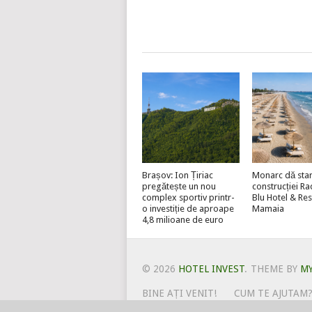
Brașov: Ion Țiriac
Monarc dă star
pregătește un nou
construcției R
complex sportiv printr-
Blu Hotel & Re
o investiție de aproape
Mamaia
4,8 milioane de euro
© 2026
HOTEL INVEST
.
THEME BY
M
BINE AȚI VENIT!
CUM TE AJUTAM
POLITICA DE UTILIZARE COOKIE-