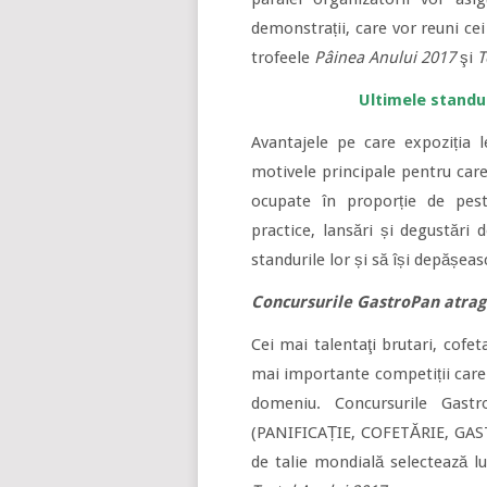
demonstrații, care vor reuni ce
trofeele
Pâinea Anului 2017
şi
T
Ultimele standu
Avantajele pe care expoziția l
motivele principale pentru care
ocupate în proporție de pest
practice, lansări și degustări 
standurile lor și să își depășeas
Concursurile GastroPan atrag 
Cei mai talentaţi brutari, cofet
mai importante competiții care 
domeniu. Concursurile Gastr
(PANIFICAȚIE, COFETĂRIE, GASTR
de talie mondială selectează lu