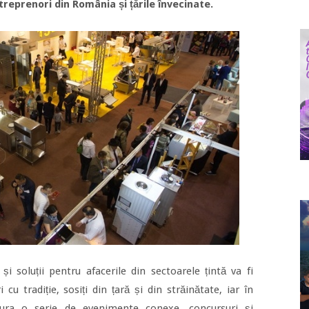
ntreprenori din România și țările învecinate.
 soluții pentru afacerile din sectoarele țintă va fi
cu tradiție, sosiți din țară și din străinătate, iar în
igura o serie de evenimente conexe, concursuri și