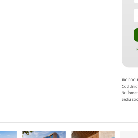
N
IBC FOCU
Cod Unic 
Nr. Înmat
Sediu soci