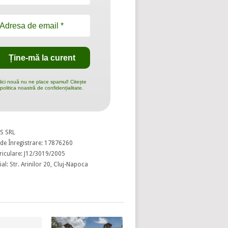
ici nouă nu ne place spamul! Citește
politica noastră de confidențialitate.
S SRL
de Înregistrare: 17876260
riculare: J12/3019/2005
al: Str. Arinilor 20, Cluj-Napoca