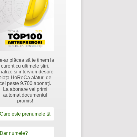
e-ar plăcea să te ținem la
curent cu ultimele știri,
nalize și interviuri despre
piața HoReCa alături de
cei peste 9.700 abonați.
La abonare vei primi
automat documentul
promis!