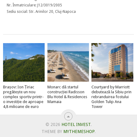
Nr. Înmatriculare: J12/3019/2005
Sediu social: Str. Arinilor 20, Cluj-Napoca
Brașov: Ion Țiriac
Monarc dă startul
Courtyard by Marriott
pregătește un nou
construcției Radisson
debutează la Sibiu prin
complex sportiv printr-
Blu Hotel & Residences
rebranduirea fostului
o investiție de aproape
Mamaia
Golden Tulip Ana
4,8 milioane de euro
Tower
© 2026
HOTEL INVEST
.
THEME BY
MYTHEMESHOP
.