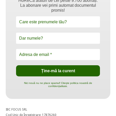
HoReCa alături de cei peste 9.700 abonați.
La abonare vei primi automat documentul
promis!
Nici nouă nu ne place spamul! Citește politica noastră de
confidențialitate.
IBC FOCUS SRL
Cod Unic de Înregistrare: 17876260