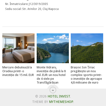
Nr. Înmatriculare: J12/3019/2005
Sediu social: Str. Arinilor 20, Cluj-Napoca
Mercure debutează la
Monte Vidraru,
Brașov: Ion Țiriac
Oradea printr-o
investiție de până la 8
pregătește un nou
investiție de 15 mil. EUR
mil. EUR: un nou hotel
complex sportiv printr-
de 4 stele pe
o investiție de aproape
Transfăgărășan
4,8 milioane de euro
© 2026
HOTEL INVEST
.
THEME BY
MYTHEMESHOP
.