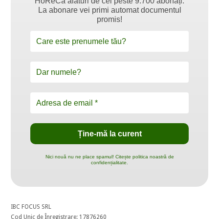
HoReCa alături de cei peste 9.700 abonați.
La abonare vei primi automat documentul
promis!
Nici nouă nu ne place spamul! Citește politica noastră de
confidențialitate.
IBC FOCUS SRL
Cod Unic de Înregistrare: 17876260