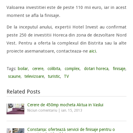
Valoarea investitiei este de peste 110 mii euro, iar in acest
moment se afla la finisaje.
De la inceputul anului, expertii Hotel Invest au confirmat
peste 250 de investitii Horeca din zona de dezvoltare Nord
Vest. Pentru a oferta la complexul din Bistrita sau la alte
proiecte asemanatoare, contacteaza-ne
aici
.
Tags:
boilar
,
cerere
,
colibita
,
complex
,
dotari horeca
,
finisaje
,
scaune
,
televizoare
,
turistic
,
TV
Related Posts
Cerere de 450mp mocheta Aktua in Vaslui
Niciun comentariu
|
ian. 15, 2013
Constanța: ofertează servicii de finisaje pentru o