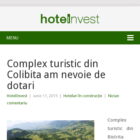
MENU
Complex turistic din
Colibita am nevoie de
dotari
HotelInvest
|
iunie 11, 2015
|
Hoteluri în construcție
|
Niciun
comentariu
Complex
turistic din
Bistrita