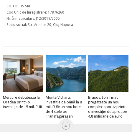
IBC FOCUS SRL
Cod Unic de Înregistrare: 17876260
Nr. Înmatriculare: J12/3019/2005
Sediu social: Str. Arinilor 20, Cluj-Napoca
Mercure debutează la
Monte Vidraru,
Brașov: Ion Țiriac
Oradea printr-o
investiție de până la 8
pregătește un nou
investiție de 15 mil. EUR
mil. EUR: un nou hotel
complex sportiv printr-
de 4 stele pe
o investiție de aproape
Transfăgărășan
4,8 milioane de euro