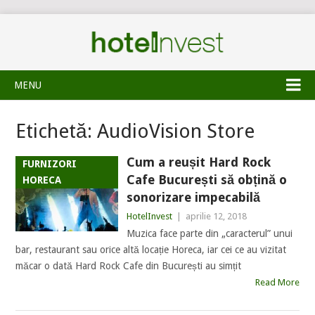
MENU
Etichetă:
AudioVision Store
Cum a reușit Hard Rock
FURNIZORI
Cafe București să obțină o
HORECA
sonorizare impecabilă
HotelInvest
|
aprilie 12, 2018
Muzica face parte din „caracterul” unui
bar, restaurant sau orice altă locație Horeca, iar cei ce au vizitat
măcar o dată Hard Rock Cafe din București au simțit
Read More