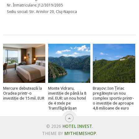
Nr. Înmatriculare: J12/3019/2005
Sediu social: Str. Arinilor 20, Cluj-Napoca
Mercure debutează la
Monte Vidraru,
Brașov: Ion Țiriac
Oradea printr-o
investiție de până la 8
pregătește un nou
investiție de 15 mil. EUR
mil. EUR: un nou hotel
complex sportiv printr-
de 4 stele pe
o investiție de aproape
Transfăgărășan
4,8 milioane de euro
© 2026
HOTEL INVEST
.
THEME BY
MYTHEMESHOP
.