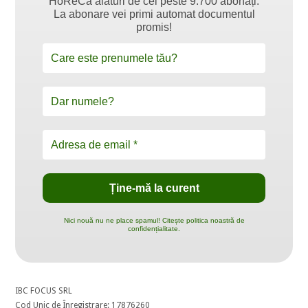
HoReCa alături de cei peste 9.700 abonați.
La abonare vei primi automat documentul
promis!
Nici nouă nu ne place spamul! Citește politica noastră de
confidențialitate.
IBC FOCUS SRL
Cod Unic de Înregistrare: 17876260