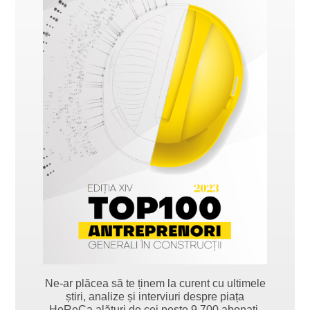
Ne-ar plăcea să te ținem la curent cu ultimele
știri, analize și interviuri despre piața
HoReCa alături de cei peste 9.700 abonați.