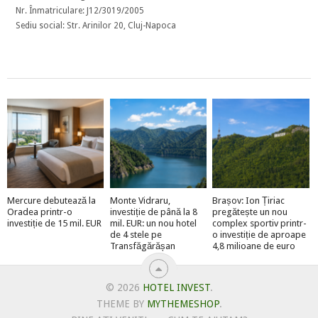
Nr. Înmatriculare: J12/3019/2005
Sediu social: Str. Arinilor 20, Cluj-Napoca
Mercure debutează la
Monte Vidraru,
Brașov: Ion Țiriac
Oradea printr-o
investiție de până la 8
pregătește un nou
investiție de 15 mil. EUR
mil. EUR: un nou hotel
complex sportiv printr-
de 4 stele pe
o investiție de aproape
Transfăgărășan
4,8 milioane de euro
© 2026
HOTEL INVEST
.
THEME BY
MYTHEMESHOP
.