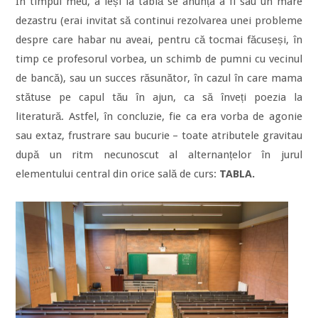
În timpul meu, a ieși la tablă se anunța a fi sau un mare
dezastru (erai invitat să continui rezolvarea unei probleme
despre care habar nu aveai, pentru că tocmai făcuseși, în
timp ce profesorul vorbea, un schimb de pumni cu vecinul
de bancă), sau un succes răsunător, în cazul în care mama
stătuse pe capul tău în ajun, ca să înveți poezia la
literatură. Astfel, în concluzie, fie ca era vorba de agonie
sau extaz, frustrare sau bucurie – toate atributele gravitau
după un ritm necunoscut al alternanțelor în jurul
elementului central din orice sală de curs:
TABLA.