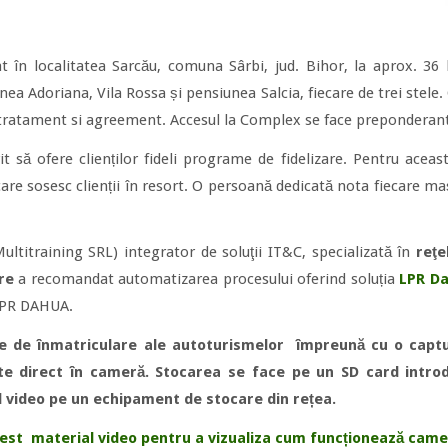
t în localitatea Sarcău, comuna Sârbi, jud. Bihor, la aprox. 
nea Adoriana, Vila Rossa și pensiunea Salcia, fiecare de trei stel
e tratament si agreement. Accesul la Complex se face preponderan
t să ofere clienților fideli programe de fidelizare. Pentru aceast
re sosesc clienții în resort. O persoană dedicată nota fiecare maș
itraining SRL) integrator de soluţii IT&C, specializată în
re
ţ
e
re
a recomandat automatizarea procesului oferind soluția
LPR D
 LPR DAHUA.
de înmatriculare ale autoturismelor împreună cu o captur
te direct în cameră. Stocarea se face pe un SD card intr
l video pe un echipament de stocare din rețea.
est material video pentru a vizualiza cum funcționează came