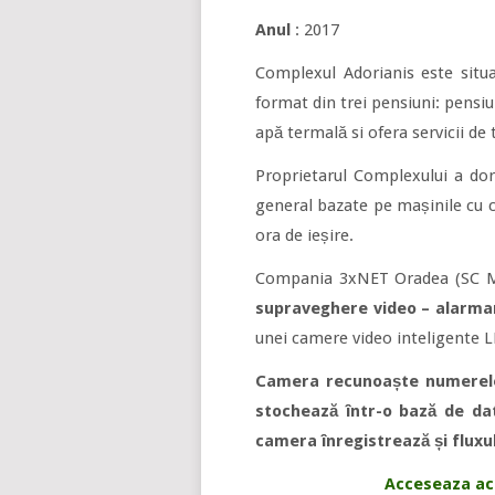
Anul
: 2017
Complexul Adorianis este situa
format din trei pensiuni: pensiu
apă termală si ofera servicii d
Proprietarul Complexului a dori
general bazate pe mașinile cu ca
ora de ieșire.
Compania 3xNET Oradea (SC Mult
supraveghere video – alarma
unei camere video inteligente
Camera recunoaște numerele 
stochează într-o bază de da
camera înregistrează și fluxu
Acceseaza ac