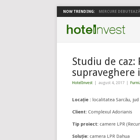
NOW TRENDING:
MERCURE DEBUTEAZĂ 
Studiu de caz:
supraveghere 
HotelInvest
|
august 4, 2017
|
Furni
Locație
: localitatea Sarcău, jud
Client
: Complexul Adorianis
Tip proiect
: camere LPR (Recu
Soluție
: camera LPR Dahua