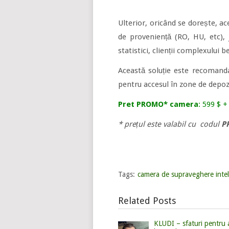
Ulterior, oricând se dorește, ac
de proveniență (RO, HU, etc), j
statistici, clienții complexului 
Această soluție este recomanda
pentru accesul în zone de depozi
Pret PROMO* camera
: 599 $ 
* prețul este valabil cu codul
P
Tags:
camera de supraveghere intel
Related Posts
KLUDI – sfaturi pentru a