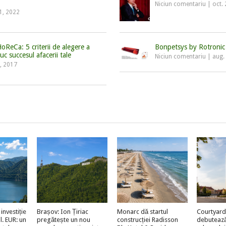
Niciun comentariu
|
oct.
31, 2022
HoReCa: 5 criterii de alegere a
Bonpetsys by Rotronic
c succesul afacerii tale
Niciun comentariu
|
aug.
0, 2017
investiție
Brașov: Ion Țiriac
Monarc dă startul
Courtyard
l. EUR: un
pregătește un nou
construcției Radisson
debutează 