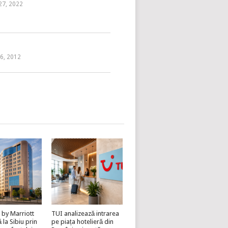
 27, 2022
 6, 2012
 by Marriott
TUI analizează intrarea
la Sibiu prin
pe piața hotelieră din