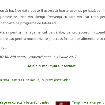
eastă bază de date poate fi accesată foarte ușor și, pe bază de filt
udețele de unde vin clienții, frecvența cu care vin, cât timp pe
beneficiază de programe de fidelizare.
tă și pentru managementul parcărilor, pentru accesul în zonele 
tare sau pentru monitorizare și access în stații de alimentare cu c
+ TVA
RO-IRLZ10
pentru comenzi pana in 15 iulie 2017
Află aici mai multe informați
!
igenta
,
camera LPR Dahua
,
supraveghere video
legerea corecta a bateriilor pentru
Tempini – sfaturi pentr