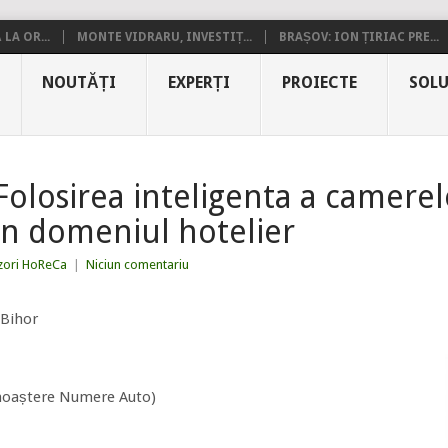
LA OR...
MONTE VIDRARU, INVESTIȚ...
BRAȘOV: ION ȚIRIAC PRE...
NOUTĂȚI
EXPERȚI
PROIECTE
SOLU
 Folosirea inteligenta a camere
in domeniul hotelier
zori HoReCa
|
Niciun comentariu
 Bihor
noaștere Numere Auto)