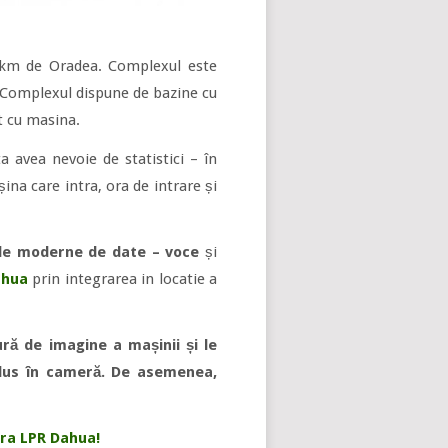
36 km de Oradea. Complexul este
e. Complexul dispune de bazine cu
t cu masina.
a avea nevoie de statistici – în
ina care intra, ora de intrare și
le moderne de date – voce
și
ahua
prin integrarea in locatie a
ă de imagine a mașinii și le
odus în cameră. De asemenea,
ra LPR Dahua!