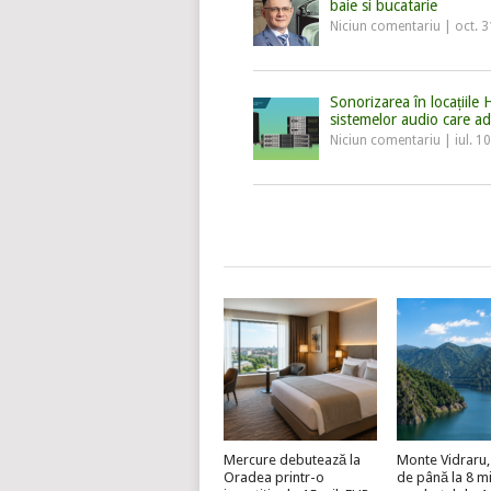
baie si bucatarie
Niciun comentariu
|
oct. 
Sonorizarea în locațiile 
sistemelor audio care adu
Niciun comentariu
|
iul. 1
Mercure debutează la
Monte Vidraru, 
Oradea printr-o
de până la 8 mi