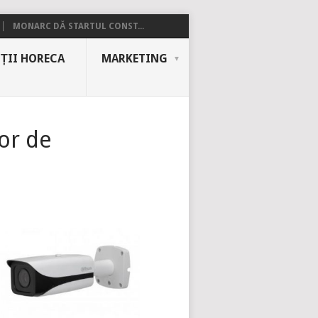
MONARC DĂ STARTUL CONST...
ȚII HORECA
MARKETING
lor de