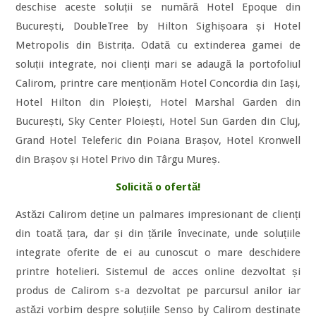
deschise aceste soluții se numără Hotel Epoque din
București, DoubleTree by Hilton Sighișoara și Hotel
Metropolis din Bistrița. Odată cu extinderea gamei de
soluții integrate, noi clienți mari se adaugă la portofoliul
Calirom, printre care menționăm Hotel Concordia din Iași,
Hotel Hilton din Ploiești, Hotel Marshal Garden din
București, Sky Center Ploiești, Hotel Sun Garden din Cluj,
Grand Hotel Teleferic din Poiana Brașov, Hotel Kronwell
din Brașov și Hotel Privo din Târgu Mureș.
Solicită o ofertă!
Astăzi Calirom deține un palmares impresionant de clienți
din toată țara, dar și din țările învecinate, unde soluțiile
integrate oferite de ei au cunoscut o mare deschidere
printre hotelieri. Sistemul de acces online dezvoltat și
produs de Calirom s-a dezvoltat pe parcursul anilor iar
astăzi vorbim despre soluțiile Senso by Calirom destinate