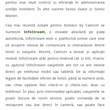
pentru mai mult control și eficiență în administrarea
unității hoteliere. În alte cuvinte Senso Guest și Senso
Master.
Cea mai recentă soluție pentru hoteluri by Calirom se
numește
InfoStream
, o inovație absolută pe piața
autohtonă. InfoStream este o platformă online care vine
să acopere nevoia de comunicare și interacțiune dintre
hotel și oaspete. Recent, Calirom a lansat și aplicații
mobile InfoStream atât pentru Android cât și iOS. Practic
cu ajutorul InfoStream oaspetele are tot ce are nevoie
direct pe telefonul mobil sau tabletă. De la informații
legate de facilitățile oferite de hotel, până la numere utile,
sau chiar opțiune fast check-in și check-out, doar cu
telefonul. În plus, prin intermediul aplicației, oaspetele se
poate bucura de room service, poate comanda de la
restaurant sau bar direct în cameră, sau poate face