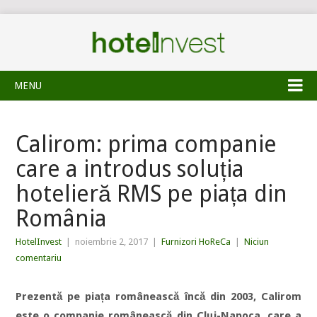
MENU
Calirom: prima companie
care a introdus soluția
hotelieră RMS pe piața din
România
HotelInvest
|
noiembrie 2, 2017
|
Furnizori HoReCa
|
Niciun
comentariu
Prezentă pe piața românească încă din 2003, Calirom
este o companie românească din Cluj-Napoca,
care a