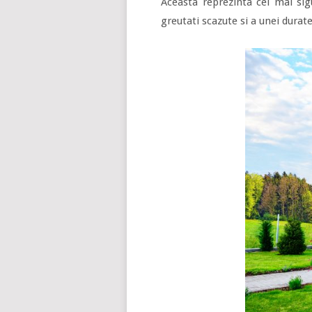
Aceasta reprezinta cel mai sigu
greutati scazute si a unei durat