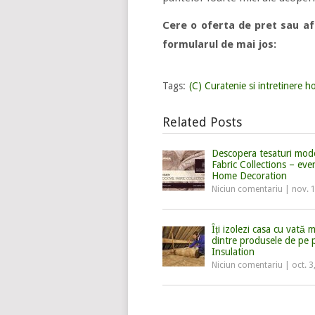
Cere o oferta de pret sau af
formularul de mai jos:
Tags:
(C) Curatenie si intretinere ho
Related Posts
Descopera tesaturi mode
Fabric Collections – ev
Home Decoration
Niciun comentariu
|
nov. 
Îți izolezi casa cu vată 
dintre produsele de pe 
Insulation
Niciun comentariu
|
oct. 3