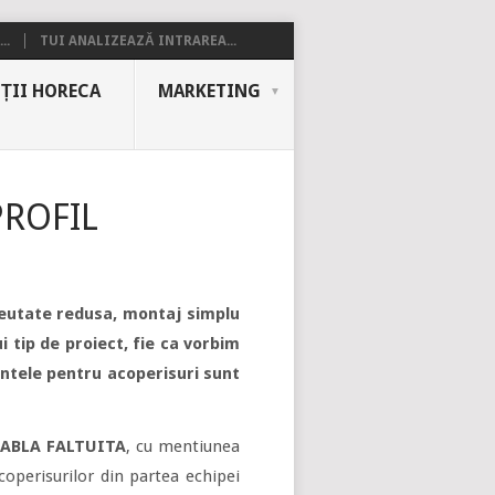
..
TUI ANALIZEAZĂ INTRAREA...
ȚII HORECA
MARKETING
LPROFIL
greutate redusa, montaj simplu
i tip de proiect, fie ca vorbim
rintele pentru acoperisuri sunt
ABLA FALTUITA
, cu mentiunea
coperisurilor din partea echipei