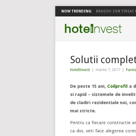
NOW TRENDING:
BRAȘOV: ION ȚIRIAC P
Solutii comple
HotelInvest
|
martie 7, 2017
|
Furni
De peste 15 ani,
Coilprofil
a d
si rapid – sistemele de inveli
de cladiri rezidentiale noi, c
mai stricte.
Pentru ca fiecare constructie ar
ca dvs. veti face alegerea core