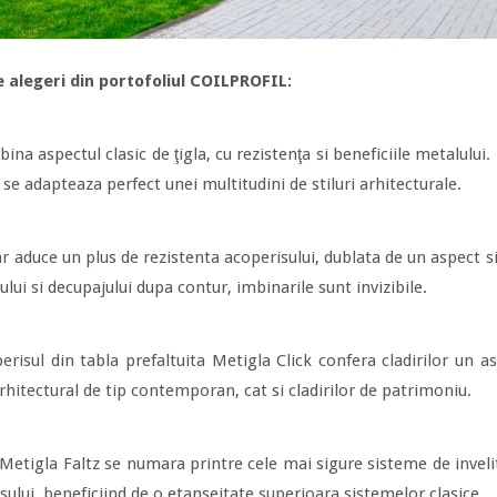
e alegeri din portofoliul COILPROFIL:
bina aspectul clasic de ţigla, cu rezistenţa si beneficiile metalului
 se adapteaza perfect unei multitudini de stiluri arhitecturale.
r aduce un plus de rezistenta acoperisului, dublata de un aspect si
ului si decupajului dupa contur, imbinarile sunt invizibile.
erisul din tabla prefaltuita Metigla Click confera cladirilor un 
arhitectural de tip contemporan, cat si cladirilor de patrimoniu.
 Metigla Faltz se numara printre cele mai sigure sisteme de invelit
sului, beneficiind de o etanseitate superioara sistemelor clasice.