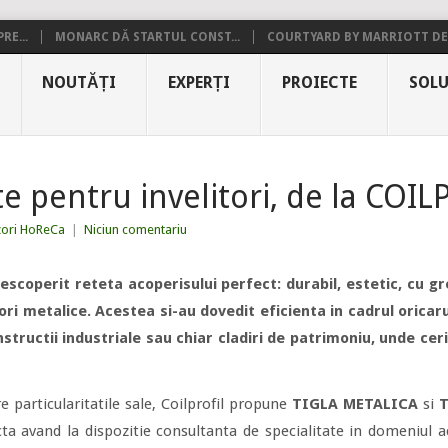
RE...
MONARC DĂ STARTUL CONST...
COURTYARD BY MARRIOTT DE.
NOUTĂȚI
EXPERȚI
PROIECTE
SOLU
te pentru invelitori, de la COI
zori HoReCa
|
Niciun comentariu
escoperit reteta acoperisului perfect: durabil, estetic, cu 
tori metalice. Acestea si-au dovedit eficienta in cadrul oricaru
onstructii industriale sau chiar cladiri de patrimoniu, unde ce
e particularitatile sale, Coilprofil propune
TIGLA METALICA
si
T
cta avand la dispozitie consultanta de specialitate in domeniul a