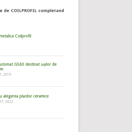
rite de COILPROFIL completand
 metalica Coilprofil
automat GS60 destinat ușilor de
om
 7, 2019
u alegerea placilor ceramice
 27, 2022