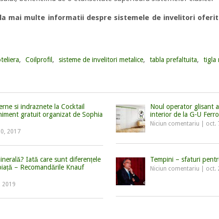
la mai multe informatii despre sistemele de invelitori ofe
teliera
,
Coilprofil
,
sisteme de invelitori metalice
,
tabla prefaltuita
,
tigla
rne si indraznete la Cocktail
Noul operator glisant 
eniment gratuit organizat de Sophia
interior de la G-U Ferr
Niciun comentariu
|
oct.
10, 2017
minerală? Iată care sunt diferențele
Tempini – sfaturi pentr
piață – Recomandările Knauf
Niciun comentariu
|
oct.
, 2019