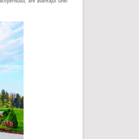
coperisului, are avantajul unei