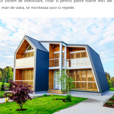
r sistem de invelitoare, chiar si pentru pante foarte mici ale a
e mari de viata, se monteaza usor si repede.