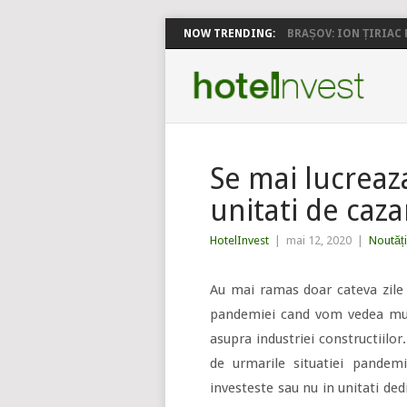
NOW TRENDING:
BRAȘOV: ION ȚIRIAC P
Se mai lucreaza
unitati de caza
HotelInvest
|
mai 12, 2020
|
Noutăți
Au mai ramas doar cateva zile 
pandemiei cand vom vedea mul
asupra industriei constructiilor
de urmarile situatiei pande
investeste sau nu in unitati ded