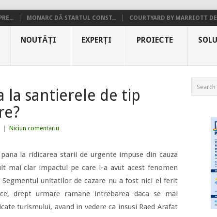
RE...
MONARC DĂ STARTUL CONST...
COURTYARD BY MARRIOTT DE.
NOUTĂȚI
EXPERȚI
PROIECTE
SOLU
 la santierele de tip
re?
|
Niciun comentariu
pana la ridicarea starii de urgente impuse din cauza
t mai clar impactul pe care l-a avut acest fenomen
. Segmentul unitatilor de cazare nu a fost nici el ferit
mice, drept urmare ramane intrebarea daca se mai
icate turismului, avand in vedere ca insusi Raed Arafat