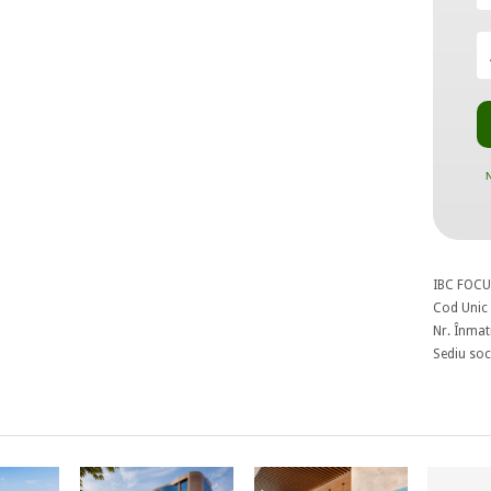
N
IBC FOCU
Cod Unic 
Nr. Înmat
Sediu soci