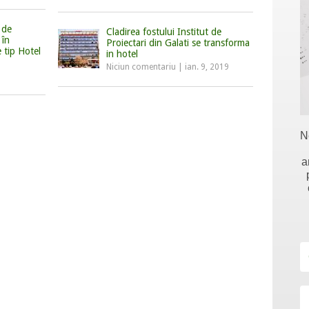
 de
Cladirea fostului Institut de
 în
Proiectari din Galati se transforma
e tip Hotel
in hotel
Niciun comentariu
|
ian. 9, 2019
N
a