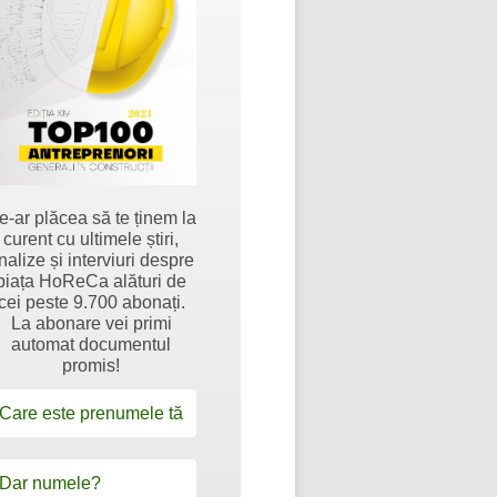
e-ar plăcea să te ținem la
curent cu ultimele știri,
nalize și interviuri despre
piața HoReCa alături de
cei peste 9.700 abonați.
La abonare vei primi
automat documentul
promis!