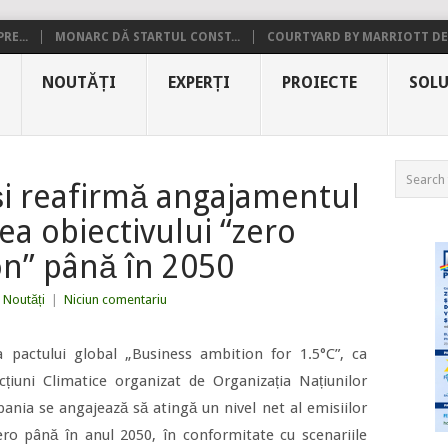
RE...
MONARC DĂ STARTUL CONST...
COURTYARD BY MARRIOTT DE.
NOUTĂȚI
EXPERȚI
PROIECTE
SOLU
şi reafirmă angajamentul
ea obiectivului “zero
on” până în 2050
Noutăți
|
Niciun comentariu
 pactului global „Business ambition for 1.5°C”, ca
țiuni Climatice organizat de Organizația Națiunilor
ania se angajează să atingă un nivel net al emisiilor
ro până în anul 2050, în conformitate cu scenariile