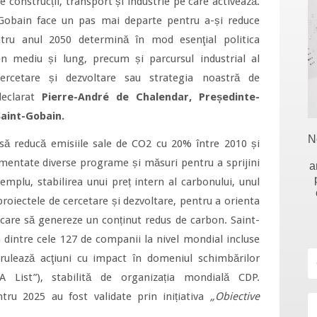
e construcții, transport și industrie pe care activează.
-Gobain face un pas mai departe pentru a-și reduce
ntru anul 2050 determină în mod esenţial politica
en mediu și lung, precum și parcursul industrial al
rcetare și dezvoltare sau strategia noastră de
declarat
Pierre-André de Chalendar, Președinte-
Saint-Gobain.
N
să reducă emisiile sale de CO2 cu 20% între 2010 și
ementate diverse programe și măsuri pentru a sprijini
a
xemplu, stabilirea unui preț intern al carbonului, unul
 proiectele de cercetare și dezvoltare, pentru a orienta
ii care să genereze un conținut redus de carbon. Saint-
dintre cele 127 de companii la nivel mondial incluse
erulează acţiuni cu impact în domeniul schimbărilor
A List”), stabilită de organizația mondială CDP.
tru 2025 au fost validate prin inițiativa
„Obiective