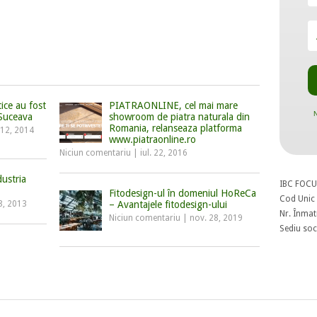
tice au fost
PIATRAONLINE, cel mai mare
N
 Suceava
showroom de piatra naturala din
Romania, relanseaza platforma
 12, 2014
www.piatraonline.ro
Niciun comentariu
|
iul. 22, 2016
dustria
IBC FOCU
Fitodesign-ul în domeniul HoReCa
Cod Unic 
8, 2013
– Avantajele fitodesign-ului
Nr. Înmat
Niciun comentariu
|
nov. 28, 2019
Sediu soci