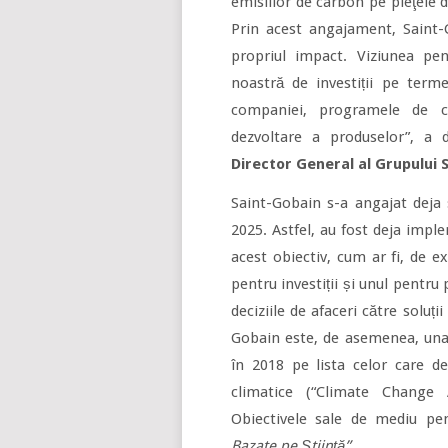
emisiilor de carbon pe pieţele d
Prin acest angajament, Saint
propriul impact. Viziunea pe
noastră de investiții pe term
companiei, programele de ce
dezvoltare a produselor”, a 
Director General al Grupului 
Saint-Gobain s-a angajat deja 
2025. Astfel, au fost deja impl
acest obiectiv, cum ar fi, de e
pentru investiții și unul pentru
deciziile de afaceri către soluț
Gobain este, de asemenea, una 
în 2018 pe lista celor care d
climatice (“Climate Change 
Obiectivele sale de mediu pen
Bazate pe Știință”.