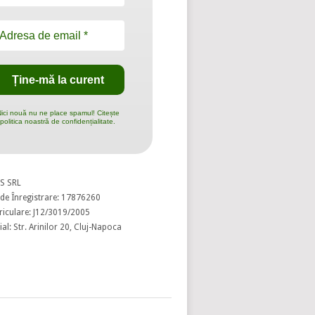
ici nouă nu ne place spamul! Citește
politica noastră de confidențialitate.
S SRL
de Înregistrare: 17876260
riculare: J12/3019/2005
al: Str. Arinilor 20, Cluj-Napoca