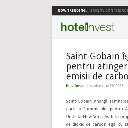
NOW TRENDING:
BRAȘOV: ION ȚIRIAC P
Saint-Gobain î
pentru atinger
emisii de carb
HotelInvest
|
septembrie 30, 2019
|
Saint-Gobain anunţă semnarea
parte a Summit-ului pentru Ac
Unite la New York. Astfel, comp
de dioxid de carbon egal cu ze