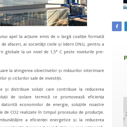
unui apel la acțiune emis de o largă coaliție formată
de afaceri, ai societăţii civile și liderii ONU, pentru a
rii globale la un nivel de 1,5° C peste nivelurile pre-
uare la atingerea obiectivelor și măsurilor interimare
or și ciclurilor sale de investiții.
 și distribuie soluții care contribuie la reducerea
oluții de izolare termică ce promovează eficiența
 datorită economiilor de energie, soluțiile noastre
e de CO2 realizate în timpul procesului de producţie.
mbunătățire a eficienței energetice și la reducerea