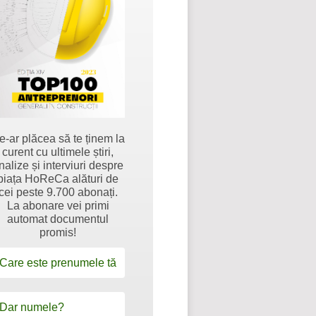
e-ar plăcea să te ținem la
curent cu ultimele știri,
nalize și interviuri despre
piața HoReCa alături de
cei peste 9.700 abonați.
La abonare vei primi
automat documentul
promis!