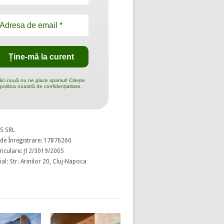
ici nouă nu ne place spamul! Citește
politica noastră de confidențialitate.
S SRL
de Înregistrare: 17876260
riculare: J12/3019/2005
al: Str. Arinilor 20, Cluj-Napoca