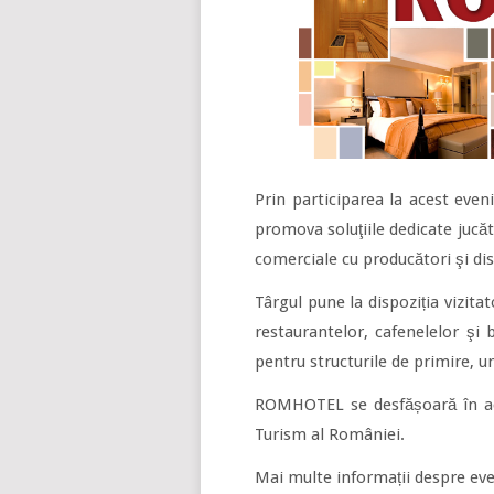
Prin participarea la acest eve
promova soluţiile dedicate jucăto
comerciale cu producători şi dist
Târgul pune la dispoziția vizitat
restaurantelor, cafenelelor şi b
pentru structurile de primire, un
ROMHOTEL se desfășoară în ace
Turism al României.
Mai multe informații despre ev