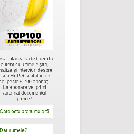
e-ar plăcea să te ținem la
curent cu ultimele știri,
nalize și interviuri despre
piața HoReCa alături de
cei peste 9.700 abonați.
La abonare vei primi
automat documentul
promis!