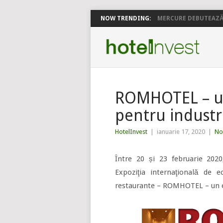
NOW TRENDING:
MERCURE DEBUTEAZĂ 
ROMHOTEL – u
pentru industri
HotelInvest
|
ianuarie 17, 2020
|
No
Între 20 și 23 februarie 202
Expoziţia internaţională de 
restaurante – ROMHOTEL – un eve