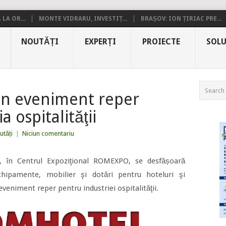
LA OR...
MONTE VIDRARU, INVESTIȚ...
BRAȘOV: ION ȚIRIAC PRE...
NOUTĂȚI
EXPERȚI
PROIECTE
SOLU
n eveniment reper
a ospitalităţii
utăți
|
Niciun comentariu
0, în Centrul Expoziţional ROMEXPO, se desfășoară
echipamente, mobilier şi dotări pentru hoteluri şi
niment reper pentru industriei ospitalităţii.