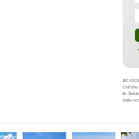
N
IBC FOCU
Cod Unic 
Nr. Înmat
Sediu soci