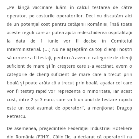
„Pe lângă vaccinare luăm în calcul testarea de către
operator, pe costurile operatorilor. Deci nu discutăm aici
de un potenţial cost pentru cetăţenii României, însă toate
aceste reguli care ar putea ajuta redeschiderea ospitalităţii
la data de 1 iunie vor fi decise în Comitetul
interministerial. (…) Nu ne aşteptăm ca toţi clienţii noştri
să urmeze a fi testaţi, pentru că avem o categorie de clienţi
suficient de mare şi în creştere care s-a vaccinat, avem o
categorie de clienţi suficient de mare care a trecut prin
boală şi poate arăta că a trecut prin boală, aşadar cei care
vor fi testaţi rapid vor reprezenta o minoritate, iar acest
cost, între 2 şi 3 euro, care va fi un unul de testare rapidă
este un cost asumat de operatori”, a menţionat Dragoş
Petrescu.
De asemenea, preşedintele Federaţiei Industriei Hoteliere
din România (FIHR), Călin Ile, a declarat că operatorii nu