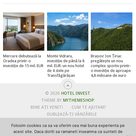
Mercure debutează la
Monte Vidraru,
Brașov: Ion Țiriac
Oradea printr-o
investiție de până la 8
pregătește un nou
investiție de 15 mil. EUR
mil. EUR: un nou hotel
complex sportiv printr-
de 4 stele pe
o investiție de aproape
Transfăgărășan
4,8 milioane de euro
© 2026
HOTEL INVEST
.
THEME BY
MYTHEMESHOP
.
BINE AȚI VENIT!
CUM TE AJUTAM?
DUBLEAZĂ-ȚI VÂNZĂRILE
OFERTE PENTRU ȘANTIERUL TĂU
Folosim cookies ca sa va oferim cea mai buna experienta pe
POLITICA DE UTILIZARE COOKIE-URI
acest site. Daca doriti sa ramaneti inseamna ca sunteti de
PRIMEȘTI GRATUIT MEGA-CADOURI LA ABONARE