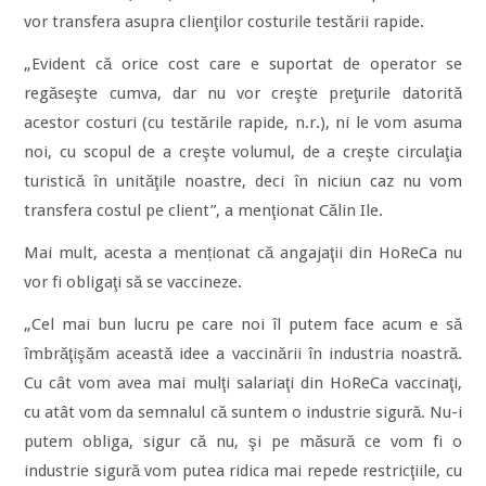
vor transfera asupra clienţilor costurile testării rapide.
„Evident că orice cost care e suportat de operator se
regăseşte cumva, dar nu vor creşte preţurile datorită
acestor costuri (cu testările rapide, n.r.), ni le vom asuma
noi, cu scopul de a creşte volumul, de a creşte circulaţia
turistică în unităţile noastre, deci în niciun caz nu vom
transfera costul pe client”, a menţionat Călin Ile.
Mai mult, acesta a menționat că angajaţii din HoReCa nu
vor fi obligaţi să se vaccineze.
„Cel mai bun lucru pe care noi îl putem face acum e să
îmbrăţişăm această idee a vaccinării în industria noastră.
Cu cât vom avea mai mulţi salariaţi din HoReCa vaccinaţi,
cu atât vom da semnalul că suntem o industrie sigură. Nu-i
putem obliga, sigur că nu, şi pe măsură ce vom fi o
industrie sigură vom putea ridica mai repede restricţiile, cu