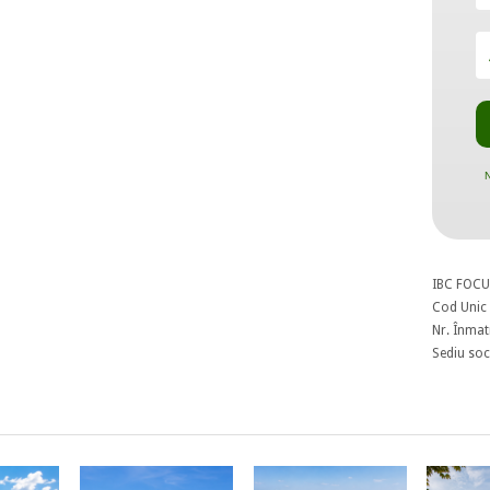
N
IBC FOCU
Cod Unic 
Nr. Înmat
Sediu soci