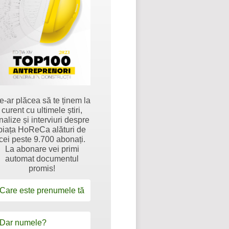
e-ar plăcea să te ținem la
curent cu ultimele știri,
nalize și interviuri despre
piața HoReCa alături de
cei peste 9.700 abonați.
La abonare vei primi
automat documentul
promis!