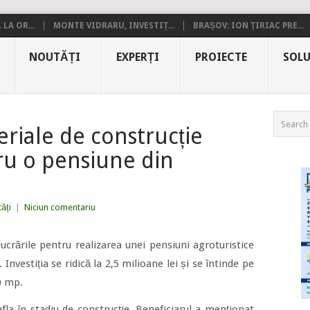
LA OR...
MONTE VIDRARU, INVESTIȚ...
BRAȘOV: ION ȚIRIAC PRE...
NOUTĂȚI
EXPERȚI
PROIECTE
SOLU
riale de construcție
ru o pensiune din
ăți
|
Niciun comentariu
crările pentru realizarea unei pensiuni agroturistice
nvestiția se ridică la 2,5 milioane lei și se întinde pe
0 mp.
afla în stadiu de construcție. Beneficiarul a menționat