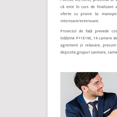
că este în curs de finalizare
oferte cu privire la: manoper
interioare/exterioare.
Proiectul de față prevede co
înălțime P+1E+M, 14 camere de 
agrement și relaxare, precum ș
depozite,grupuri sanitare, camer