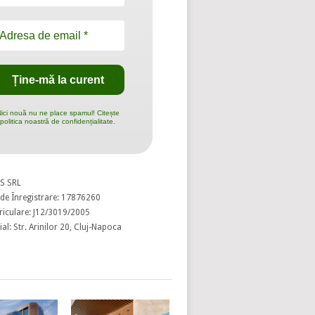
ici nouă nu ne place spamul! Citește
politica noastră de confidențialitate.
S SRL
de Înregistrare: 17876260
riculare: J12/3019/2005
al: Str. Arinilor 20, Cluj-Napoca