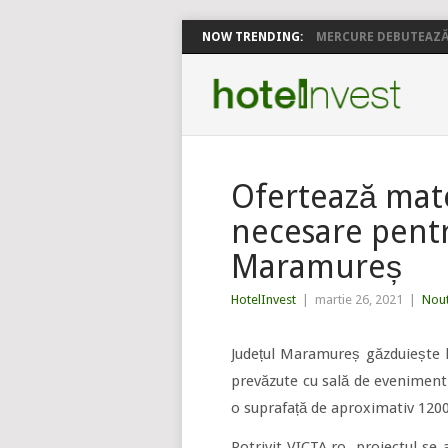
NOW TRENDING:
MERCURE DEBUTEAZĂ 
Ofertează mate
necesare pent
Maramureș
HotelInvest
|
martie 26, 2021
|
Nout
Județul Maramureș găzduiește lu
prevăzute cu sală de eveniment. I
o suprafață de aproximativ 120
Potrivit VICTA.ro, proiectul se 