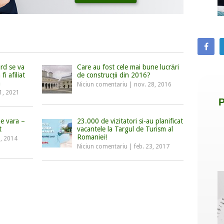
rd se va
Care au fost cele mai bune lucrări
i afiliat
de construcții din 2016?
a
Niciun comentariu
|
nov. 28, 2016
1, 2021
ne vara –
23.000 de vizitatori si-au planificat
t
vacantele la Targul de Turism al
Romaniei!
5, 2014
Niciun comentariu
|
feb. 23, 2017