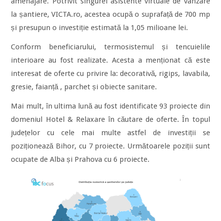
amenajare. Potrivit singurei asistente virtuale de vânzare
la șantiere, VICTA.ro, acestea ocupă o suprafață de 700 mp
și presupun o investiție estimată la 1,05 milioane lei.
Conform beneficiarului, termosistemul și tencuielile
interioare au fost realizate. Acesta a menționat că este
interesat de oferte cu privire la: decorativă, rigips, lavabila,
gresie, faianță , parchet și obiecte sanitare.
Mai mult, în ultima lună au fost identificate 93 proiecte din
domeniul Hotel & Relaxare în căutare de oferte. În topul
județelor cu cele mai multe astfel de investiții se
poziționează Bihor, cu 7 proiecte. Următoarele poziții sunt
ocupate de Alba și Prahova cu 6 proiecte.