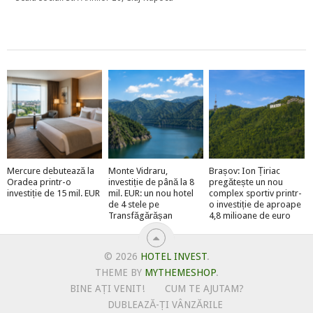
Mercure debutează la
Monte Vidraru,
Brașov: Ion Țiriac
Oradea printr-o
investiție de până la 8
pregătește un nou
investiție de 15 mil. EUR
mil. EUR: un nou hotel
complex sportiv printr-
de 4 stele pe
o investiție de aproape
Transfăgărășan
4,8 milioane de euro
© 2026
HOTEL INVEST
.
THEME BY
MYTHEMESHOP
.
BINE AȚI VENIT!
CUM TE AJUTAM?
DUBLEAZĂ-ȚI VÂNZĂRILE