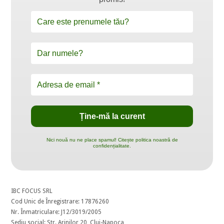
Nici nouă nu ne place spamul! Citește politica noastră de
confidențialitate.
IBC FOCUS SRL
Cod Unic de Înregistrare: 17876260
Nr. Înmatriculare: J12/3019/2005
Sediu social: Str. Arinilor 20, Cluj-Napoca