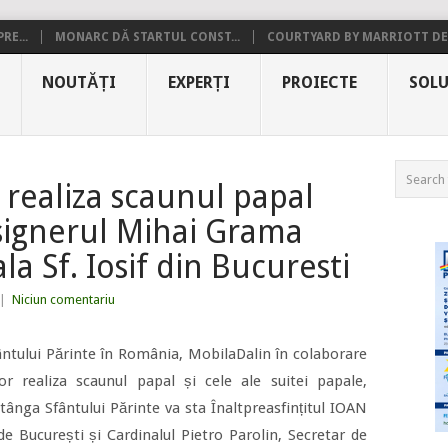
RE...
MONARC DĂ STARTUL CONST...
COURTYARD BY MARRIOTT DE.
NOUTĂȚI
EXPERȚI
PROIECTE
SOLU
 realiza scaunul papal
signerul Mihai Grama
a Sf. Iosif din Bucuresti
|
Niciun comentariu
fântului Părinte în România, MobilaDalin în colaborare
r realiza scaunul papal și cele ale suitei papale,
stânga Sfântului Părinte va sta Înaltpreasfințitul IOAN
e București și Cardinalul Pietro Parolin, Secretar de