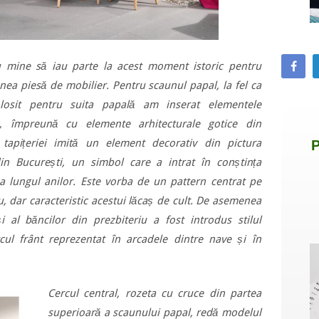
 mine să iau parte la acest moment istoric pentru
ea piesă de mobilier. Pentru scaunul papal, la fel ca
olosit pentru suita papală am inserat elementele
ic, împreună cu elemente arhitecturale gotice din
l tapițeriei imită un element decorativ din pictura
 din București, un simbol care a intrat în conștința
a lungul anilor. Este vorba de un pattern centrat pe
u, dar caracteristic acestui lăcaș de cult. De asemenea
 al băncilor din prezbiteriu a fost introdus stilul
cul frânt reprezentat în arcadele dintre nave și în
Cercul central, rozeta cu cruce din partea
superioară a scaunului papal, redă modelul