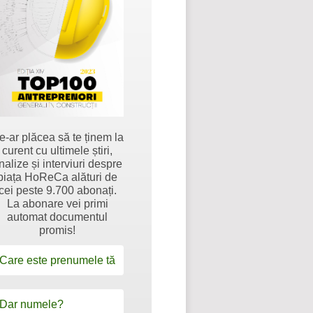
e-ar plăcea să te ținem la
curent cu ultimele știri,
nalize și interviuri despre
piața HoReCa alături de
cei peste 9.700 abonați.
La abonare vei primi
automat documentul
promis!