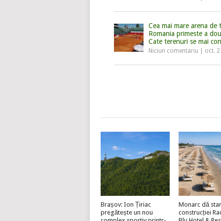
Cea mai mare arena de t
Romania primeste a dou
Cate terenuri se mai con
Niciun comentariu
|
oct. 
Brașov: Ion Țiriac
Monarc dă star
pregătește un nou
construcției R
complex sportiv printr-
Blu Hotel & Re