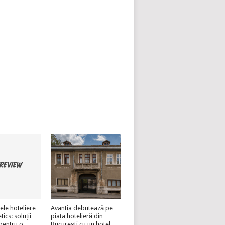
ele hoteliere
Avantia debutează pe
cs: soluții
piața hotelieră din
pentru o
București cu un hotel