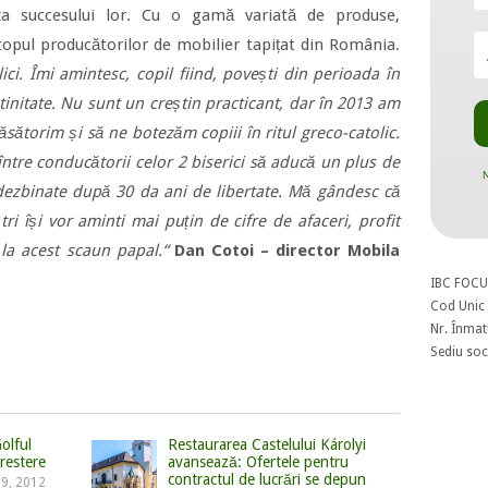
a succesului lor. Cu o gamă variată de produse,
topul producătorilor de mobilier tapițat din România.
ici. Îmi amintesc, copil fiind, povești din perioada în
stinitate. Nu sunt un creștin practicant, dar în 2013 am
sătorim și să ne botezăm copiii în ritul greco-catolic.
între conducătorii celor 2 biserici să aducă un plus de
N
 dezbinate după 30 da ani de libertate. Mă gândesc că
ri își vor aminti mai puțin de cifre de afaceri, profit
 la acest scaun papal.“
Dan Cotoi – director Mobila
IBC FOCU
Cod Unic 
Nr. Înmat
Sediu soci
olful
Restaurarea Castelului Károlyi
crestere
avansează: Ofertele pentru
contractul de lucrări se depun
29, 2012