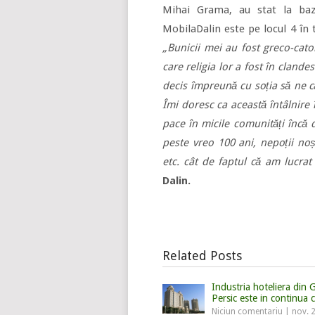
Mihai Grama, au stat la baz
MobilaDalin este pe locul 4 în 
„Bunicii mei au fost greco-catol
care religia lor a fost în clande
decis împreună cu soția să ne că
Îmi doresc ca această întâlnire 
pace în micile comunități încă
peste vreo 100 ani, nepoții noșt
etc. cât de faptul că am lucrat
Dalin.
Related Posts
Industria hoteliera din G
Persic este in continua 
Niciun comentariu
|
nov. 