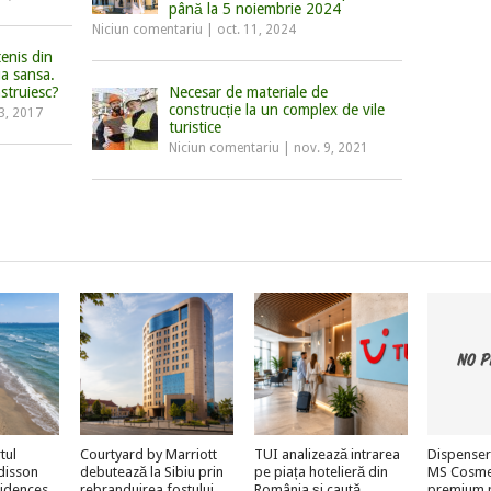
până la 5 noiembrie 2024
Niciun comentariu
|
oct. 11, 2024
enis din
a sansa.
struiesc?
Necesar de materiale de
construcție la un complex de vile
23, 2017
turistice
Niciun comentariu
|
nov. 9, 2021
tul
Courtyard by Marriott
TUI analizează intrarea
Dispenser
adisson
debutează la Sibiu prin
pe piața hotelieră din
MS Cosmeti
sidences
rebranduirea fostului
România și caută
premium 