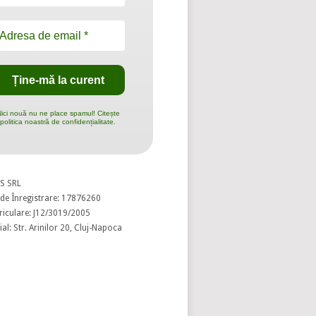
ici nouă nu ne place spamul! Citește
politica noastră de confidențialitate.
S SRL
de Înregistrare: 17876260
riculare: J12/3019/2005
al: Str. Arinilor 20, Cluj-Napoca