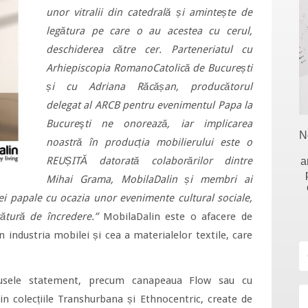
unor vitralii din catedrală și amintește de
legătura pe care o au acestea cu cerul,
deschiderea către cer. Parteneriatul cu
Arhiepiscopia RomanoCatolică de București
și cu Adriana Răcășan, producătorul
delegat al ARCB pentru evenimentul Papa la
Bucureşti ne onorează, iar implicarea
N
noastră în producția mobilierului este o
REUȘITĂ datorată colaborărilor dintre
a
Mihai Grama, MobilaDalin și membri ai
tei papale cu ocazia unor evenimente cultural sociale,
gătură de încredere.”
MobilaDalin este o afacere de
în industria mobilei și cea a materialelor textile, care
rodusele statement, precum canapeaua Flow sau cu
in colecțiile Transhurbana și Ethnocentric, create de