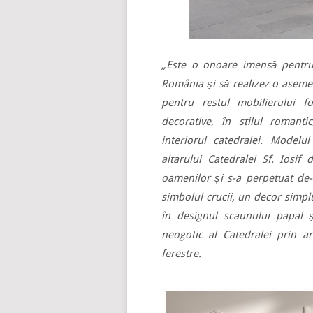
„Este o onoare imensă pentru
România și să realizez o asemen
pentru restul mobilierului f
decorative, în stilul romant
interiorul catedralei. Modelu
altarului Catedralei Sf. Iosif
oamenilor și s-a perpetuat de-
simbolul crucii, un decor simpl
în designul scaunului papal și
neogotic al Catedralei prin ar
ferestre.