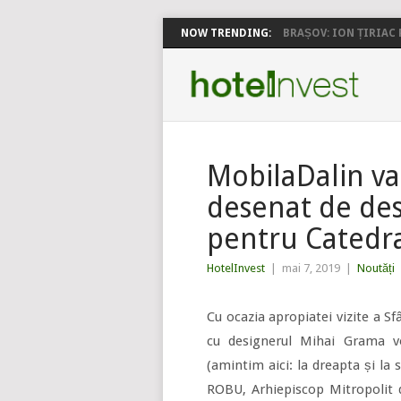
NOW TRENDING:
BRAȘOV: ION ȚIRIAC P
MobilaDalin va
desenat de de
pentru Catedral
HotelInvest
|
mai 7, 2019
|
Noutăți
Cu ocazia apropiatei vizite a S
cu designerul Mihai Grama vo
(amintim aici: la dreapta și la 
ROBU, Arhiepiscop Mitropolit d